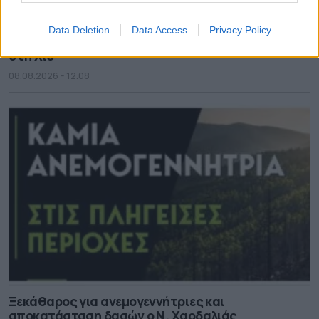
Data Deletion
Data Access
Privacy Policy
Θέμα χρόνου η ομαλοποίηση της υδροδότησης
στη Χίο
08.08.2026 - 12.08
Ξεκάθαρος για ανεμογεννήτριες και
αποκατάσταση δασών ο Ν. Χαρδαλιάς