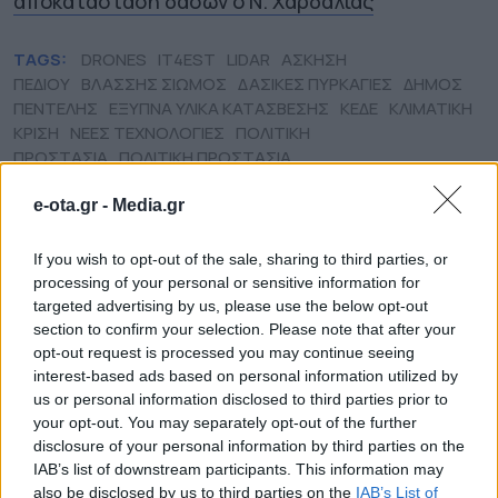
αποκατάσταση δασών ο Ν. Χαρδαλιάς
TAGS:
DRONES
IT4EST
LIDAR
ΑΣΚΗΣΗ
ΠΕΔΙΟΥ
ΒΛΑΣΣΗΣ ΣΙΩΜΟΣ
ΔΑΣΙΚΕΣ ΠΥΡΚΑΓΙΕΣ
ΔΗΜΟΣ
ΠΕΝΤΕΛΗΣ
ΕΞΥΠΝΑ ΥΛΙΚΑ ΚΑΤΑΣΒΕΣΗΣ
ΚΕΔΕ
ΚΛΙΜΑΤΙΚΗ
ΚΡΙΣΗ
ΝΕΕΣ ΤΕΧΝΟΛΟΓΙΕΣ
ΠΟΛΙΤΙΚΗ
ΠΡΟΣΤΑΣΙΑ
ΠΟΛΙΤΙΚΗ ΠΡΟΣΤΑΣΙΑ
ΔΗΜΩΝ
ΠΥΡΟΣΒΕΣΤΙΚΟ ΣΩΜΑ
ΤΕΧΝΗΤΗ ΝΟΗΜΟΣΥΝΗ
e-ota.gr -
Media.gr
If you wish to opt-out of the sale, sharing to third parties, or
ΔΗΜΟΙ
processing of your personal or sensitive information for
targeted advertising by us, please use the below opt-out
section to confirm your selection. Please note that after your
opt-out request is processed you may continue seeing
interest-based ads based on personal information utilized by
us or personal information disclosed to third parties prior to
your opt-out. You may separately opt-out of the further
disclosure of your personal information by third parties on the
IAB’s list of downstream participants. This information may
also be disclosed by us to third parties on the
IAB’s List of