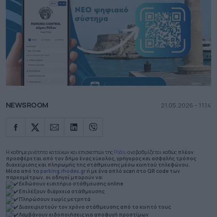
NEWSROOM
21.05.2026 - 11.14
Η καθημερινότητα κατοίκων και επισκεπτών της
Ρόδου
αναβαθμίζεται καθώς
πλέον
προσφέρεται από τον δήμο ένας εύκολος, γρήγορος και ασφαλής τρόπος
διαχείρισης και πληρωμής της στάθμευσης μέσω κινητού τηλεφώνου.
Μέσα από το
parking.rhodes.gr
ή με ένα απλό scan στο QR code των
παρκομέτρων, οι οδηγοί μπορούν να:
Εκδώσουν εισιτήριο στάθμευσης online
Επιλέξουν διάρκεια στάθμευσης
Πληρώσουν χωρίς μετρητά
Διαχειριστούν τον χρόνο στάθμευσης από το κινητό τους
Λαμβάνουν ειδοποιήσεις για αποφυγή προστίμων