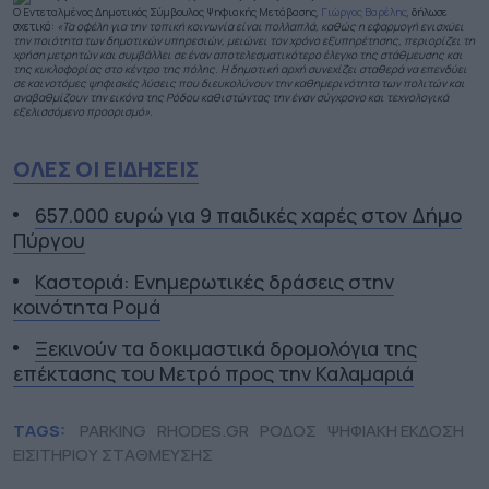
Ο Εντεταλμένος Δημοτικός Σύμβουλος Ψηφιακής Μετάβασης,
Γιώργος Βαρέλης
, δήλωσε
σχετικά:
«Τα οφέλη για την τοπική κοινωνία είναι πολλαπλά, καθώς η εφαρμογή ενισχύει
την ποιότητα των δημοτικών υπηρεσιών, μειώνει τον χρόνο εξυπηρέτησης, περιορίζει τη
χρήση μετρητών και συμβάλλει σε έναν αποτελεσματικότερο έλεγχο της στάθμευσης και
της κυκλοφορίας στο κέντρο της πόλης. Η δημοτική αρχή συνεχίζει σταθερά να επενδύει
σε καινοτόμες ψηφιακές λύσεις που διευκολύνουν την καθημερινότητα των πολιτών και
αναβαθμίζουν την εικόνα της Ρόδου καθιστώντας την έναν σύγχρονο και τεχνολογικά
εξελισσόμενο προορισμό».
ΟΛΕΣ ΟΙ ΕΙΔΗΣΕΙΣ
657.000 ευρώ για 9 παιδικές χαρές στον Δήμο
Πύργου
Καστοριά: Ενημερωτικές δράσεις στην
κοινότητα Ρομά
Ξεκινούν τα δοκιμαστικά δρομολόγια της
επέκτασης του Μετρό προς την Καλαμαριά
TAGS:
PARKING
RHODES.GR
ΡΟΔΟΣ
ΨΗΦΙΑΚΗ ΕΚΔΟΣΗ
ΕΙΣΙΤΗΡΙΟΥ ΣΤΑΘΜΕΥΣΗΣ