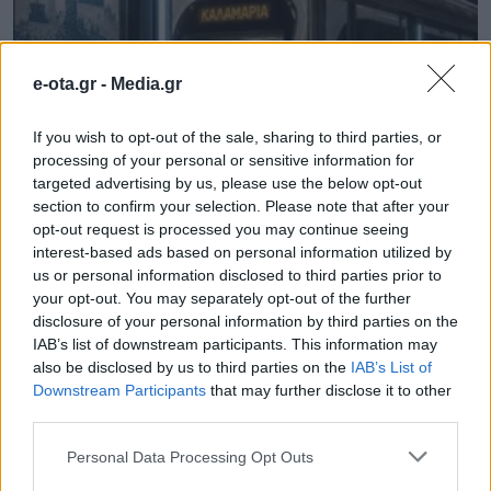
e-ota.gr -
Media.gr
If you wish to opt-out of the sale, sharing to third parties, or
processing of your personal or sensitive information for
targeted advertising by us, please use the below opt-out
section to confirm your selection. Please note that after your
opt-out request is processed you may continue seeing
Ξεκινούν τα δοκιμαστικά δρομολόγια της
interest-based ads based on personal information utilized by
επέκτασης του Μετρό προς την Καλαμαριά
us or personal information disclosed to third parties prior to
your opt-out. You may separately opt-out of the further
07.08.2026 - 16.12
disclosure of your personal information by third parties on the
IAB’s list of downstream participants. This information may
also be disclosed by us to third parties on the
IAB’s List of
Downstream Participants
that may further disclose it to other
third parties.
Personal Data Processing Opt Outs