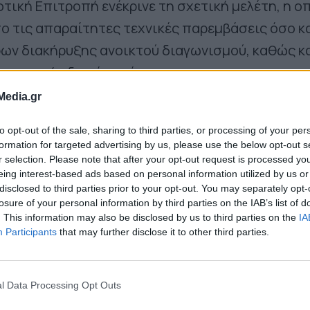
τική Επιτροπή ενέκρινε τη σχετική μελέτη, η ο
ο τις απαραίτητες τεχνικές παρεμβάσεις όσο κα
ων διακήρυξης ανοικτού διαγωνισμού, καθώς κα
πιτροπής διενέργειάς του.
Media.gr
ελέτη αφορά σε 18 δημοτικούς παιδικούς σταθ
to opt-out of the sale, sharing to third parties, or processing of your per
η του Δήμου Ρόδου, με στόχο την αύξηση της
formation for targeted advertising by us, please use the below opt-out s
ιδιών και τη δημιουργία των κατάλληλων συνθη
r selection. Please note that after your opt-out request is processed y
eing interest-based ads based on personal information utilized by us or
disclosed to third parties prior to your opt-out. You may separately opt-
losure of your personal information by third parties on the IAB’s list of
. This information may also be disclosed by us to third parties on the
IA
Participants
that may further disclose it to other third parties.
l Data Processing Opt Outs