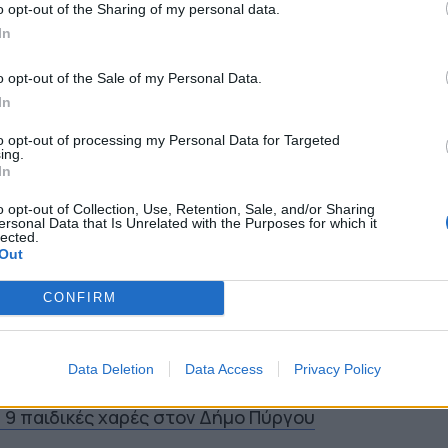
o opt-out of the Sharing of my personal data.
In
o opt-out of the Sale of my Personal Data.
In
to opt-out of processing my Personal Data for Targeted
ό τους παιδικούς σταθμούς προβλέπονται εργασ
ing.
In
αναβάθμισης, με στόχο τη βελτίωση των συνθηκ
o opt-out of Collection, Use, Retention, Sale, and/or Sharing
 και την ενίσχυση της ασφάλειας και της ποιότ
ersonal Data that Is Unrelated with the Purposes for which it
lected.
αιδιών. Οι παρεμβάσεις περιλαμβάνουν, μεταξύ
Out
ισμό υποδομών, τεχνικές βελτιώσεις και
CONFIRM
θορών.
Data Deletion
Data Access
Privacy Policy
Σ
α 9 παιδικές χαρές στον Δήμο Πύργου