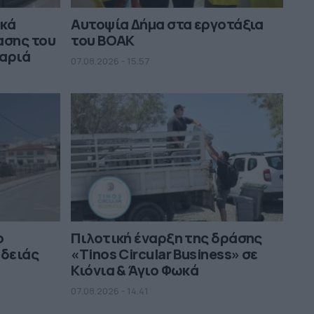
ικά
Αυτοψία Δήμα στα εργοτάξια
ασης του
του ΒΟΑΚ
μαριά
07.08.2026 - 15.57
ο
Πιλοτική έναρξη της δράσης
αδειάς
«Tinos Circular Business» σε
Κιόνια & Άγιο Φωκά
07.08.2026 - 14.41