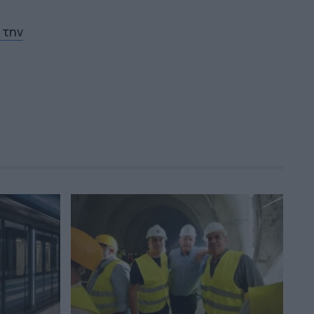
πάνω σε σκάφος μετά τη Μύκονο - Η
απόδραση στη Δήλο και οι εικόνες
από το Αιγαίο (Εικόνες)
 την
16:45