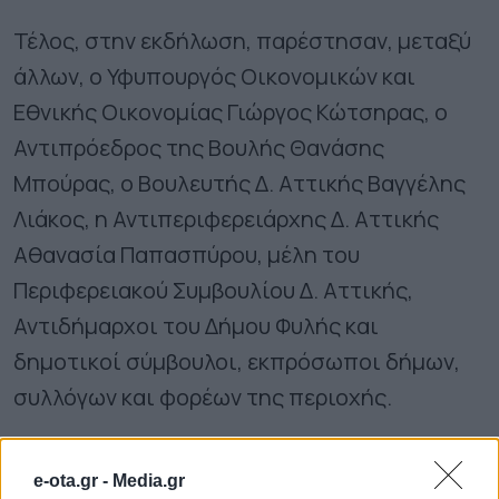
Τέλος, στην εκδήλωση, παρέστησαν, μεταξύ
άλλων, ο Υφυπουργός Οικονομικών και
Εθνικής Οικονομίας Γιώργος Κώτσηρας, ο
Αντιπρόεδρος της Βουλής Θανάσης
Μπούρας, ο Βουλευτής Δ. Αττικής Βαγγέλης
Λιάκος, η Αντιπεριφερειάρχης Δ. Αττικής
Αθανασία Παπασπύρου, μέλη του
Περιφερειακού Συμβουλίου Δ. Αττικής,
Αντιδήμαρχοι του Δήμου Φυλής και
δημοτικοί σύμβουλοι, εκπρόσωποι δήμων,
συλλόγων και φορέων της περιοχής.
ΟΛΕΣ ΟΙ ΕΙΔΗΣΕΙΣ
e-ota.gr -
Media.gr