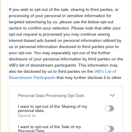
Διαβουλεύσεις για τα δημοτικά σχολεία της
Θάσου
If you wish to opt-out of the sale, sharing to third parties, or
processing of your personal or sensitive information for
Θέμα χρόνου η ομαλοποίηση της
targeted advertising by us, please use the below opt-out
υδροδότησης στη Χίο
section to confirm your selection. Please note that after your
opt-out request is processed you may continue seeing
Ξεκάθαρος για ανεμογεννήτριες και
interest-based ads based on personal information utilized by
αποκατάσταση δασών ο Ν. Χαρδαλιάς
us or personal information disclosed to third parties prior to
your opt-out. You may separately opt-out of the further
disclosure of your personal information by third parties on the
TAGS:
ΦΥΛΗ. ΣΟΦΙΑ ΖΑΧΑΡΑΚΗ
IAB’s list of downstream participants. This information may
also be disclosed by us to third parties on the
IAB’s List of
Downstream Participants
that may further disclose it to other
third parties.
ΔΗΜΟΙ
Personal Data Processing Opt Outs
I want to opt-out of the Sharing of my
personal data.
Opted In
I want to opt-out of the Sale of my
Personal Data.