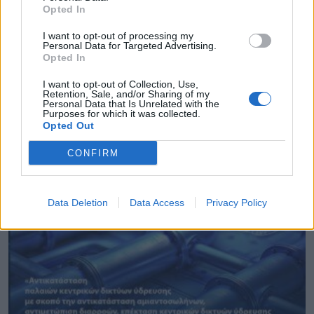
Opted In
I want to opt-out of processing my
Personal Data for Targeted Advertising.
Opted In
I want to opt-out of Collection, Use,
Retention, Sale, and/or Sharing of my
Personal Data that Is Unrelated with the
Purposes for which it was collected.
Opted Out
Διαβουλεύσεις για τα δημοτικά σχολεία της
Θάσου
CONFIRM
08.08.2026 - 12.24
Data Deletion
Data Access
Privacy Policy