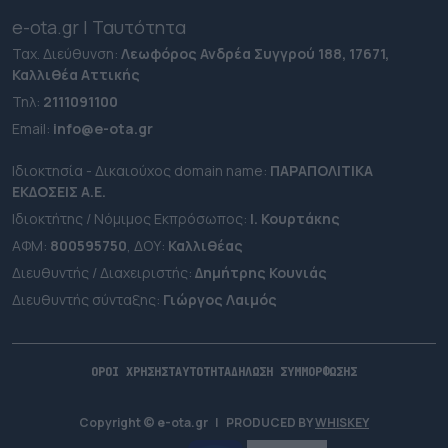
e-ota.gr | Ταυτότητα
Ταχ. Διεύθυνση:
Λεωφόρος Ανδρέα Συγγρού 188, 17671,
Καλλιθέα Αττικής
Τηλ:
2111091100
Εmail:
info@e-ota.gr
Ιδιοκτησία - Δικαιούχος domain name:
ΠΑΡΑΠΟΛΙΤΙΚΑ
ΕΚΔΟΣΕΙΣ A.E.
Ιδιοκτήτης / Νόμιμος Εκπρόσωπος:
Ι. Κουρτάκης
ΑΦΜ:
800595750
, ΔΟΥ:
Καλλιθέας
Διευθυντής / Διαχειριστής:
Δημήτρης Κουνιάς
Διευθυντής σύνταξης:
Γιώργος Λαιμός
ΟΡΟΙ ΧΡΗΣΗΣ
ΤΑΥΤΟΤΗΤΑ
ΔΗΛΩΣΗ ΣΥΜΜΟΡΦΩΣΗΣ
Copyright © e-ota.gr
|
PRODUCED BY
WHISKEY