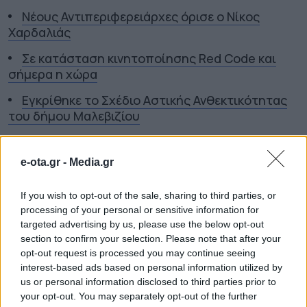
Νέους Αντιπεριφερειάρχες όρισε ο Νίκος
Χαρδαλιάς
Σε κατάσταση κινητοποίησης Red Code και
σήμερα η χώρα
Εγκρίθηκε το Σχέδιο Αστικής Ανθεκτικότητας
του δήμου Μαλεβιζίου
TAGS:
ΑΠΟΣΤΟΛΟΣ ΙΩΑΝΝΟΥ
ΒΕΛΤΙΩΣΗ
e-ota.gr -
Media.gr
ΚΑΘΗΜΕΡΙΝΟΤΗΤΑΣ
ΔΗΜΟΣ ΜΑΡΩΝΕΙΑΣ –
ΣΑΠΩΝ
ΣΤΗΡΙΞΗ ΠΡΩΤΟΓΕΝΟΥΣ ΤΟΜΕΑ
ΧΩΜΑΤΟΥΡΓΙΚΟ
If you wish to opt-out of the sale, sharing to third parties, or
ΜΗΧΑΝΗΜΑ
processing of your personal or sensitive information for
targeted advertising by us, please use the below opt-out
section to confirm your selection. Please note that after your
opt-out request is processed you may continue seeing
ΔΗΜΟΙ
interest-based ads based on personal information utilized by
us or personal information disclosed to third parties prior to
your opt-out. You may separately opt-out of the further