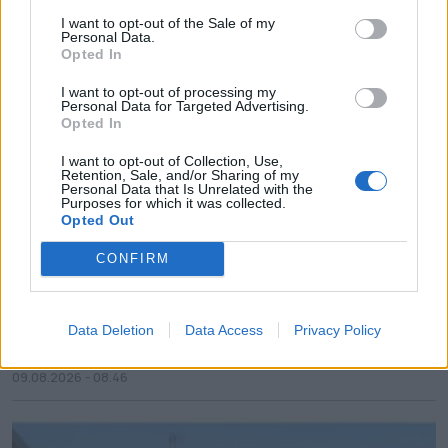
09.08.2026 - 11.31
I want to opt-out of the Sale of my
Personal Data.
Opted In
I want to opt-out of processing my
Personal Data for Targeted Advertising.
Opted In
I want to opt-out of Collection, Use,
Retention, Sale, and/or Sharing of my
Personal Data that Is Unrelated with the
Purposes for which it was collected.
Opted Out
CONFIRM
Σε κατάσταση κινητοποίησης Red Code και
Data Deletion
Data Access
Privacy Policy
σήμερα η χώρα
09.08.2026 - 08.46