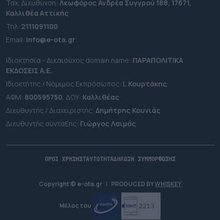
Ταχ. Διεύθυνση:
Λεωφόρος Ανδρέα Συγγρού 188, 17671,
Καλλιθέα Αττικής
Τηλ:
2111091100
Εmail:
info@e-ota.gr
Ιδιοκτησία - Δικαιούχος domain name:
ΠΑΡΑΠΟΛΙΤΙΚΑ
ΕΚΔΟΣΕΙΣ A.E.
Ιδιοκτήτης / Νόμιμος Εκπρόσωπος:
Ι. Κουρτάκης
ΑΦΜ:
800595750
, ΔΟΥ:
Καλλιθέας
Διευθυντής / Διαχειριστής:
Δημήτρης Κουνιάς
Διευθυντής σύνταξης:
Γιώργος Λαιμός
ΟΡΟΙ ΧΡΗΣΗΣ
ΤΑΥΤΟΤΗΤΑ
ΔΗΛΩΣΗ ΣΥΜΜΟΡΦΩΣΗΣ
Copyright © e-ota.gr
|
PRODUCED BY
WHISKEY
Μέλος του