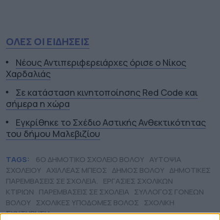
ΟΛΕΣ ΟΙ ΕΙΔΗΣΕΙΣ
Νέους Αντιπεριφερειάρχες όρισε ο Νίκος
Χαρδαλιάς
Σε κατάσταση κινητοποίησης Red Code και
σήμερα η χώρα
Εγκρίθηκε το Σχέδιο Αστικής Ανθεκτικότητας
του δήμου Μαλεβιζίου
TAGS:
6Ο ΔΗΜΟΤΙΚΟ ΣΧΟΛΕΙΟ ΒΟΛΟΥ
ΑΥΤΟΨΙΑ
ΣΧΟΛΕΙΟΥ
ΑΧΙΛΛΕΑΣ ΜΠΕΟΣ
ΔΗΜΟΣ ΒΟΛΟΥ
ΔΗΜΟΤΙΚΕΣ
ΠΑΡΕΜΒΑΣΕΙΣ ΣΕ ΣΧΟΛΕΙΑ.
ΕΡΓΑΣΙΕΣ ΣΧΟΛΙΚΩΝ
ΚΤΙΡΙΩΝ
ΠΑΡΕΜΒΑΣΕΙΣ ΣΕ ΣΧΟΛΕΙΑ
ΣΥΛΛΟΓΟΣ ΓΟΝΕΩΝ
ΒΟΛΟΥ
ΣΧΟΛΙΚΕΣ ΥΠΟΔΟΜΕΣ ΒΟΛΟΣ
ΣΧΟΛΙΚΗ
ΣΥΝΤΗΡΗΣΗ