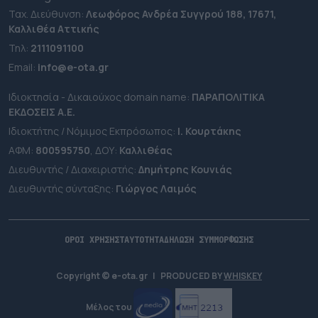
Ταχ. Διεύθυνση:
Λεωφόρος Ανδρέα Συγγρού 188, 17671,
Καλλιθέα Αττικής
Τηλ:
2111091100
Εmail:
info@e-ota.gr
Ιδιοκτησία - Δικαιούχος domain name:
ΠΑΡΑΠΟΛΙΤΙΚΑ
ΕΚΔΟΣΕΙΣ A.E.
Ιδιοκτήτης / Νόμιμος Εκπρόσωπος:
Ι. Κουρτάκης
ΑΦΜ:
800595750
, ΔΟΥ:
Καλλιθέας
Διευθυντής / Διαχειριστής:
Δημήτρης Κουνιάς
Διευθυντής σύνταξης:
Γιώργος Λαιμός
ΟΡΟΙ ΧΡΗΣΗΣ
ΤΑΥΤΟΤΗΤΑ
ΔΗΛΩΣΗ ΣΥΜΜΟΡΦΩΣΗΣ
Copyright © e-ota.gr
|
PRODUCED BY
WHISKEY
Μέλος του