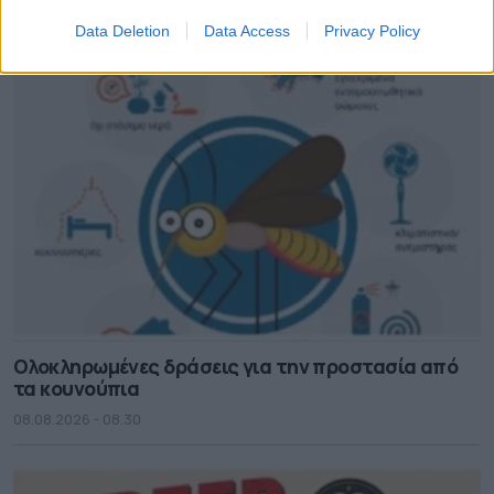
08.08.2026 - 08.41
Data Deletion
Data Access
Privacy Policy
Ολοκληρωμένες δράσεις για την προστασία από
τα κουνούπια
08.08.2026 - 08.30