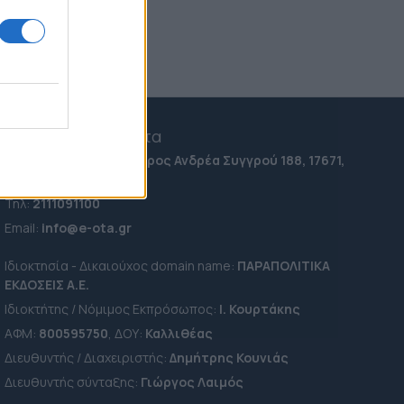
ΣΚΑΪ: Διοικητικές ανατροπές
κορυφής με Δημητριάδη και
Ζούλα στην έξοδο - Το
σενάριο για την επόμενη
ημέρα
17:14
e-ota.gr | Ταυτότητα
Ταχ. Διεύθυνση:
Λεωφόρος Ανδρέα Συγγρού 188, 17671,
Καλλιθέα Αττικής
Τηλ:
2111091100
Εmail:
info@e-ota.gr
Ιδιοκτησία - Δικαιούχος domain name:
ΠΑΡΑΠΟΛΙΤΙΚΑ
ΕΚΔΟΣΕΙΣ A.E.
Ιδιοκτήτης / Νόμιμος Εκπρόσωπος:
Ι. Κουρτάκης
ΑΦΜ:
800595750
, ΔΟΥ:
Καλλιθέας
Διευθυντής / Διαχειριστής:
Δημήτρης Κουνιάς
Διευθυντής σύνταξης:
Γιώργος Λαιμός