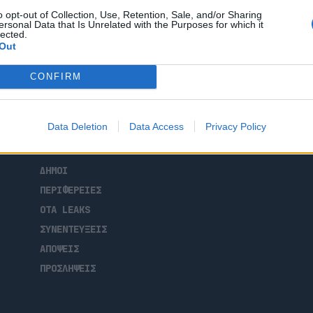
λειτουργία για περισσότερα από 60 χρόνια.
o opt-out of Collection, Use, Retention, Sale, and/or Sharing
διος Δρίκος, το έργο αφορούσε την πλήρη
ersonal Data that Is Unrelated with the Purposes for which it
lected.
Out
CONFIRM
ΑΡΧΙΚΗ
Data Deletion
Data Access
Privacy Policy
ΡΟΗ ΕΙΔΗΣΕΩΝ
ΕΠΙΚΑΙΡΟΤΗΤΑ
ΔΗΜΟΙ
ΠΕΡΙΦΕΡΕΙΕΣ
OTA LEAKS
ΣΥΝΕΝΤΕΥΞΕΙΣ
ΑΠΟΨΕΙΣ
ΠΡΟΣΛΗΨΕΙΣ