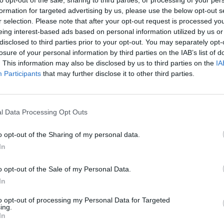
formation for targeted advertising by us, please use the below opt-out s
r selection. Please note that after your opt-out request is processed y
eing interest-based ads based on personal information utilized by us or
disclosed to third parties prior to your opt-out. You may separately opt-
losure of your personal information by third parties on the IAB’s list of
. This information may also be disclosed by us to third parties on the
IA
Participants
that may further disclose it to other third parties.
l Data Processing Opt Outs
o opt-out of the Sharing of my personal data.
Τέλος στο
In
o opt-out of the Sale of my Personal Data.
In
to opt-out of processing my Personal Data for Targeted
ing.
αι τις βασικές υποδομές της πόλης
In
οντας την αντικατάσταση του παλαιού