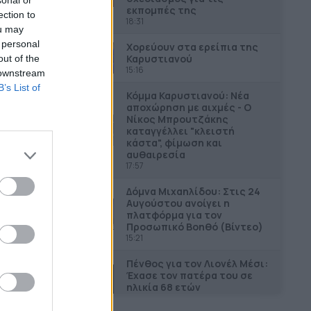
εκπομπές της
ection to
18:31
ou may
 personal
Χορεύουν στα ερείπια της
Καρυστιανού
out of the
15:16
 downstream
B’s List of
Κόμμα Καρυστιανού: Νέα
αποχώρηση με αιχμές - Ο
Νίκος Μπρουτζάκης
καταγγέλλει "κλειστή
κάστα", φίμωση και
αυθαιρεσία
17:57
Δόμνα Μιχαηλίδου: Στις 24
Αυγούστου ανοίγει η
πλατφόρμα για τον
Προσωπικό Βοηθό (Βίντεο)
15:21
Πένθος για τον Λιονέλ Μέσι:
Έχασε τον πατέρα του σε
ηλικία 68 ετών
15:25