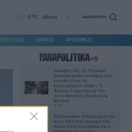
o
0
C
ΑΝΑΖΗΤΗΣΗ
ΕΝΤΕΥΞΕΙΣ
ΑΠΟΨΕΙΣ
ΠΡΟΣΛΗΨΕΙΣ
Λυκαβηττός: Σε 57χρονη
γυναίκα ανήκει η σορός που
εντοπίστηκε σε
προχωρημένη σήψη - Τι
δείχνει η έρευνα για την
αιτία θανάτου (Εικόνες &
Βίντεο)
14:46
Σία Κοσιώνη: Η πρεμιέρα της
στον ΑΝΤ1 στο πλευρό του
Νίκου Χατζηνικολάου και ο
σχεδιασμός για τις
sonal or