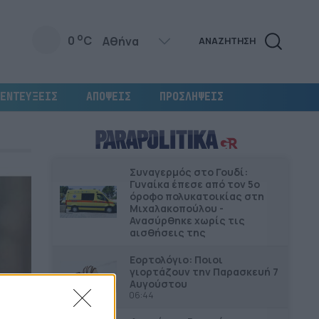
o
0
C
ΑΝΑΖΗΤΗΣΗ
ΕΝΤΕΥΞΕΙΣ
ΑΠΟΨΕΙΣ
ΠΡΟΣΛΗΨΕΙΣ
Συναγερμός στο Γουδί:
Γυναίκα έπεσε από τον 5ο
όροφο πολυκατοικίας στη
Μιχαλακοπούλου -
Ανασύρθηκε χωρίς τις
αισθήσεις της
Εορτολόγιο: Ποιοι
γιορτάζουν την Παρασκευή 7
Αυγούστου
06:44