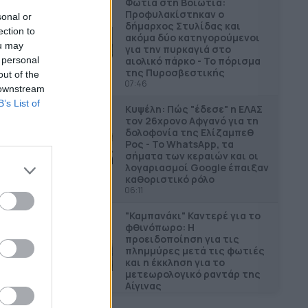
Φωτιά στη Βοιωτία:
Προφυλακίστηκαν ο
sonal or
δήμαρχος Στυλίδας και
ection to
ακόμα δύο κατηγορούμενοι
ou may
για την πυρκαγιά στο
αιολικό πάρκο - Το πόρισμα
 personal
της Πυροσβεστικής
out of the
07:46
 downstream
B’s List of
Κυψέλη: Πώς "έδεσε" η ΕΛΑΣ
τον 26χρονο Αφγανό για τη
δολοφονία της Ελίζαμπεθ
Ρος - Το WhatsApp, τα
σήματα των κεραιών και οι
λογαριασμοί Google έπαιξαν
καθοριστικό ρόλο
06:11
"Καμπανάκι" Καντερέ για το
φθινόπωρο: Η
προειδοποίηση για τις
πλημμύρες μετά τις φωτιές
και η έκκληση για το
μετεωρολογικό ραντάρ της
Αίγινας
06:03