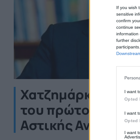
If you wish 
sensitive in
confirm you
continue se
information 
further disc
participants
Downstream 
Persona
Χατζημάρκος: Ξεκ
I want t
Opted 
του πρώτου έργου
I want t
Αστικής Ανάπτυξη
Opted 
I want 
Advertis