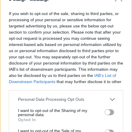
If you wish to opt-out of the sale, sharing to third parties, or
Επίκεντρο της διεθνούς υδατοσφαίρισης Θα γίνει
processing of your personal or sensitive information for
το διήμερο 2 και 3 Μαΐου στο Ρέστειο Κολυμβητήριο
targeted advertising by us, please use the below opt-out
στο Παλαιό Φάληρο, όπου θα διεξαχθούν οι αγώνες
section to confirm your selection. Please note that after your
για το Final 4 του Conference Cup. Πρόκειται για το
opt-out request is processed you may continue seeing
1ο Final 4 του Conference Cup, της νέας ευρωπαϊκής
30.04.2026 - 12.46
interest-based ads based on personal information utilized by
διασυλλογικής διοργάνωσης της European Aquatics,
us or personal information disclosed to third parties prior to
που θα πραγματοποιηθεί στο Παλαιό Φάληρο, σε
your opt-out. You may separately opt-out of the further
μια […]
disclosure of your personal information by third parties on the
IAB’s list of downstream participants. This information may
also be disclosed by us to third parties on the
IAB’s List of
Downstream Participants
that may further disclose it to other
third parties.
Personal Data Processing Opt Outs
I want to opt-out of the Sharing of my
personal data.
Opted In
ΑΡΧΙΚΗ
ΡΟΗ ΕΙΔΗΣΕΩΝ
I want to opt-out of the Sale of my