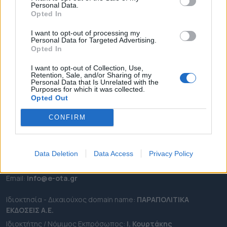
Personal Data.
ΕΠΙΚΑΙΡΟΤΗΤΑ
Opted In
ΔΗΜΟΙ
I want to opt-out of processing my
Personal Data for Targeted Advertising.
ΠΕΡΙΦΕΡΕΙΕΣ
Opted In
OTA LEAKS
I want to opt-out of Collection, Use,
ΣΥΝΕΝΤΕΥΞΕΙΣ
Retention, Sale, and/or Sharing of my
Personal Data that Is Unrelated with the
ΑΠΟΨΕΙΣ
Purposes for which it was collected.
ΠΡΟΣΛΗΨΕΙΣ
Opted Out
CONFIRM
e-ota.gr | Ταυτότητα
Ταχ. Διεύθυνση:
Λεωφόρος Ανδρέα Συγγρού 188, 17671,
Καλλιθέα Αττικής
Data Deletion
Data Access
Privacy Policy
Τηλ:
2111091100
Εmail:
info@e-ota.gr
Ιδιοκτησία - Δικαιούχος domain name:
ΠΑΡΑΠΟΛΙΤΙΚΑ
ΕΚΔΟΣΕΙΣ A.E.
Ιδιοκτήτης / Νόμιμος Εκπρόσωπος:
Ι. Κουρτάκης