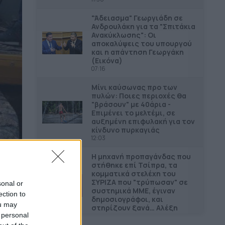
"Άδειασµα" Γεωργιάδη σε
Ανδρουλάκη για τα "Σπιτάκια
Ανακύκλωσης": Οι
αποκαλύψεις του υπουργού
και η απάντηση Γεωργάκη
(Εικόνα)
07:16
Μίνι καύσωνας προ των
πυλών: Ποιες περιοχές θα
"βράσουν" με 40άρια -
Επιμένει το μελτέμι, σε
αυξημένη επιφυλακή για τον
κίνδυνο πυρκαγιάς
12:03
Η μηχανή προπαγάνδας που
στήθηκε επί Τσίπρα, τα
κομματικά στελέχη του
ΣΥΡΙΖΑ που "τρύπωσαν" σε
sonal or
συστημικά ΜΜΕ, έγιναν
ection to
δημοσιογράφοι, και
ou may
στηρίζουν ξανά… Αλέξη
 personal
09:14