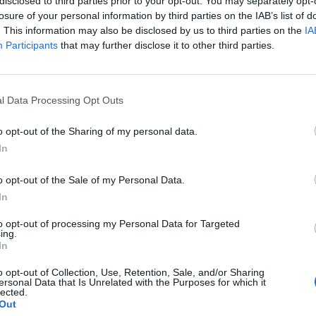
disclosed to third parties prior to your opt-out. You may separately opt-
losure of your personal information by third parties on the IAB’s list of
. This information may also be disclosed by us to third parties on the
IA
Participants
that may further disclose it to other third parties.
πιχείρηση του Δήμου Λευκάδας σε
αταυλισμό των Ρομά μαζί με Αστυνομί
l Data Processing Opt Outs
τηματική Υπηρεσία
γάλη επιχείρηση του Δήμου Λευκάδας σε συνεργασία με τ
o opt-out of the Sharing of my personal data.
τυνομία, τη Κτηματική Υπηρεσία, τη συνδρομή της δημοτικ
In
τυνομίας, και της Πυροσβεστικής έγινε σήμερα το πρωί
/04/2025 στον καταυλισμό των Ρομά στην περιοχή των Αλ
04.2025 - 18.47
o opt-out of the Sale of my Personal Data.
υκάδας. Παρουσία του Δημάρχου Λευκάδας Ξενοφώντα Βερ
In
υ Αστυνομικού Διευθυντή Ταξίαρχου Κωνσταντίνου
υρόπουλου, της Προϊσταμένης της Κτηματικής Υπηρεσίας
to opt-out of processing my Personal Data for Targeted
ένης Κατωπόδη, Αντιδημάρχων, […]
ing.
νταξη έργου του Δήμου Λευκάδας στο
In
ιδικό Πρόγραμμα “Φυσικών
o opt-out of Collection, Use, Retention, Sale, and/or Sharing
αταστροφών” του Υπ. Εσωτερικών
ersonal Data that Is Unrelated with the Purposes for which it
lected.
Out
Δήμος Λευκάδας ανακοίνωσε πως, έπειτα από συντονισμέν