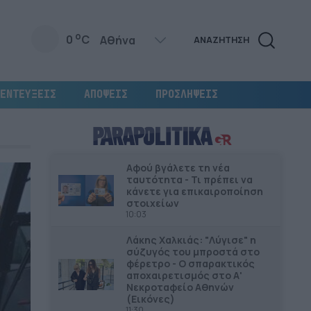
o
0
C
ΑΝΑΖΗΤΗΣΗ
ΕΝΤΕΥΞΕΙΣ
ΑΠΟΨΕΙΣ
ΠΡΟΣΛΗΨΕΙΣ
Αφού βγάλετε τη νέα
ταυτότητα - Τι πρέπει να
κάνετε για επικαιροποίηση
στοιχείων
10:03
Λάκης Χαλκιάς: "Λύγισε" η
σύζυγός του μπροστά στο
φέρετρο - Ο σπαρακτικός
αποχαιρετισμός στο Α'
Νεκροταφείο Αθηνών
(Εικόνες)
11:30