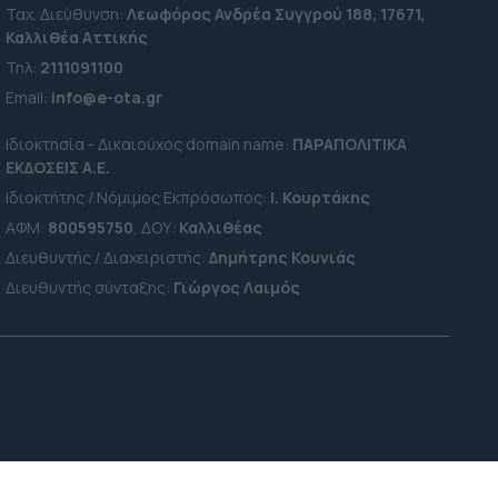
Ταχ. Διεύθυνση:
Λεωφόρος Ανδρέα Συγγρού 188, 17671,
Καλλιθέα Αττικής
Τηλ:
2111091100
Εmail:
info@e-ota.gr
Ιδιοκτησία - Δικαιούχος domain name:
ΠΑΡΑΠΟΛΙΤΙΚΑ
ΕΚΔΟΣΕΙΣ A.E.
Ιδιοκτήτης / Νόμιμος Εκπρόσωπος:
Ι. Κουρτάκης
ΑΦΜ:
800595750
, ΔΟΥ:
Καλλιθέας
Διευθυντής / Διαχειριστής:
Δημήτρης Κουνιάς
Διευθυντής σύνταξης:
Γιώργος Λαιμός