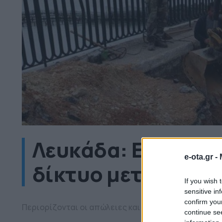
Λευκάδα: Εκσυγχρο
e-ota.gr -
δίκτυο μεταφοράς
If you wish 
sensitive in
confirm you
Περιορίζονται οι απώλειες και βελτιώνεται η ποιό
continue se