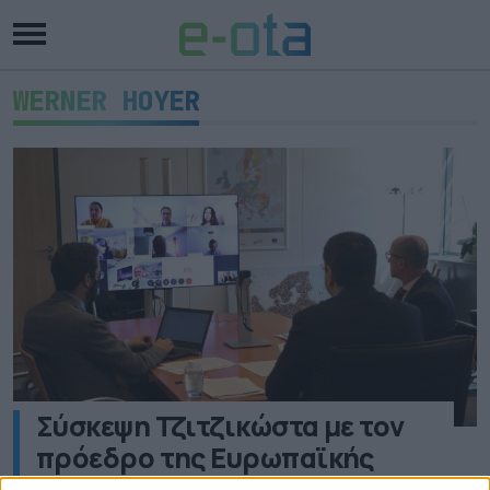
WERNER HOYER
Σύσκεψη Τζιτζικώστα με τον
πρόεδρο της Ευρωπαϊκής
Τράπεζας Επενδύσεων για την