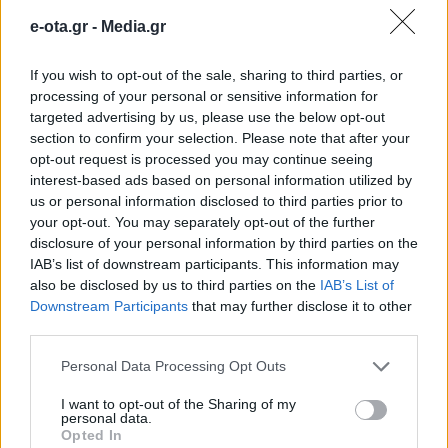
ενίσχυση των τοπικών
e-ota.gr -
Media.gr
οικονομιών
If you wish to opt-out of the sale, sharing to third parties, or
processing of your personal or sensitive information for
Συνάντηση εργασίας με τον Πρόεδρο της
targeted advertising by us, please use the below opt-out
Ευρωπαϊκής Τράπεζας Επενδύσεων Werner Hoyer
section to confirm your selection. Please note that after your
και την Αντιπρόεδρο Lilyana Pavlova είχε ο
opt-out request is processed you may continue seeing
Πρόεδρος της Ευρωπαϊκής Επιτροπής των
interest-based ads based on personal information utilized by
Περιφερειών, Περιφερειάρχης Κεντρικής
26.06.2020 - 10.32
us or personal information disclosed to third parties prior to
Μακεδονίας, Απόστολος Τζιτζικώστας, στις
your opt-out. You may separately opt-out of the further
Βρυξέλλες. Η συνάντηση επικεντρώθηκε σε τρία
disclosure of your personal information by third parties on the
ζητήματα: -Τις ανάγκες των περιφερειακών και
IAB’s list of downstream participants. This information may
τοπικών οικονομιών, που πλήττονται από την
also be disclosed by us to third parties on the
IAB’s List of
πανδημία του κορονοϊού και τους τρόπους
Downstream Participants
that may further disclose it to other
υποστήριξής […]
third parties.
Personal Data Processing Opt Outs
I want to opt-out of the Sharing of my
personal data.
Opted In