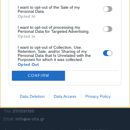
I want to opt-out of the Sale of my
ΑΡΧΙΚΗ
Personal Data.
ΡΟΗ ΕΙΔΗΣΕΩΝ
Opted In
ΕΠΙΚΑΙΡΟΤΗΤΑ
I want to opt-out of processing my
Personal Data for Targeted Advertising.
ΔΗΜΟΙ
Opted In
ΠΕΡΙΦΕΡΕΙΕΣ
I want to opt-out of Collection, Use,
OTA LEAKS
Retention, Sale, and/or Sharing of my
Personal Data that Is Unrelated with the
ΣΥΝΕΝΤΕΥΞΕΙΣ
Purposes for which it was collected.
ΑΠΟΨΕΙΣ
Opted Out
ΠΡΟΣΛΗΨΕΙΣ
CONFIRM
e-ota.gr | Ταυτότητα
Data Deletion
Data Access
Privacy Policy
Ταχ. Διεύθυνση:
Λεωφόρος Ανδρέα Συγγρού 188, 17671,
Καλλιθέα Αττικής
Τηλ:
2111091100
Εmail:
info@e-ota.gr