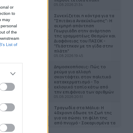
05.08.2026 21:34
sonal or
ection to
Συνεχίζεται η κόντρα για τα
ou may
"Σπιτάκια Ανακύκλωσης": Η
αιχμηρή απάντηση
 personal
Γεωργιάδη στην ανάρτηση
out of the
της γραμματέως Θεσμών και
 downstream
Διαφάνειας του ΠΑΣΟΚ -
B’s List of
"Πιάστηκαν με τη γίδα στην
πλάτη"
05.08.2026 19:45
Δημοσκοπήσεις: Πώς το
ρεύμα για αλλαγή
σκοντάφτει στον πολιτικό
κατακερματισμό - Το
εκλογικό τοπίο κάτω από
την επιφάνεια των αριθμών
05.08.2026 20:51
Τραγωδία στα Μάλια: Η
40χρονη έδωσε τη ζωή της
για να σώσει τη φίλη της
από πνιγμό - Σοκαρισμένα τα
τρία ανήλικα παιδιά
(Εικόνες & Βίντεο)