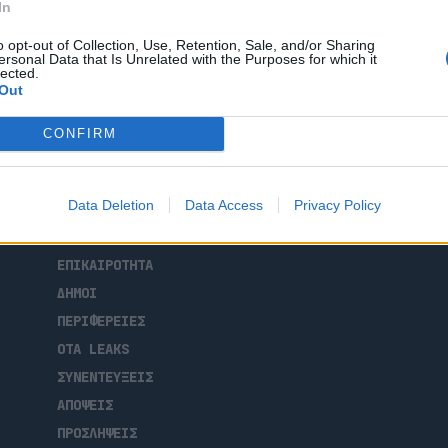
In
κών υποδομών της Ανατολικής Αττικής
της Προγραμματικής Σύμβασης για τη
o opt-out of Collection, Use, Retention, Sale, and/or Sharing
ν λιμένα Αγίου Νικολάου, στο Πόρτο
ersonal Data that Is Unrelated with the Purposes for which it
lected.
2 ευρώ πλέον ΦΠΑ, αφορά μια εκκρεμότητα
Out
 […]
CONFIRM
Data Deletion
Data Access
Privacy Policy
ΑΡΧΙΚΗ
ΡΟΗ ΕΙΔΗΣΕΩΝ
ΕΠΙΚΑΙΡΟΤΗΤΑ
ΔΗΜΟΙ
ΠΕΡΙΦΕΡΕΙΕΣ
OTA LEAKS
ΣΥΝΕΝΤΕΥΞΕΙΣ
ΑΠΟΨΕΙΣ
ΠΡΟΣΛΗΨΕΙΣ