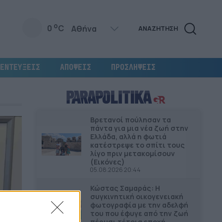
o
0
C
ΑΝΑΖΗΤΗΣΗ
ΕΝΤΕΥΞΕΙΣ
ΑΠΟΨΕΙΣ
ΠΡΟΣΛΗΨΕΙΣ
Βρετανοί πούλησαν τα
πάντα για μια νέα ζωή στην
Ελλάδα, αλλά η φωτιά
κατέστρεψε το σπίτι τους
λίγο πριν μετακομίσουν
(Εικόνες)
05.08.2026 20:44
Κώστας Σαμαράς: Η
συγκινητική οικογενειακή
φωτογραφία με την αδελφή
του που έφυγε από την ζωή
πέρυσι τέτοια εποχή