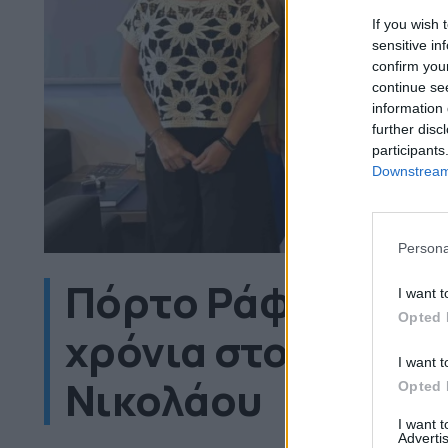
If you wish 
sensitive in
confirm you
continue se
information 
further disc
participants
Downstream 
Persona
Πόρτο Ράφτη: Λύσ
I want t
Opted 
χρόνια στο λιμάνι 
I want t
Νικολάου
Opted 
I want 
Advertis