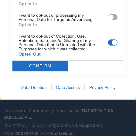
Opted In
ΔΗΜΟΙ
ΠΕΡΙΦΕΡΕΙΕΣ
I want to opt-out of processing my
Personal Data for Targeted Advertising.
OTA LEAKS
Opted In
ΣΥΝΕΝΤΕΥΞΕΙΣ
I want to opt-out of Collection, Use,
Retention, Sale, and/or Sharing of my
ΑΠΟΨΕΙΣ
Personal Data that Is Unrelated with the
Purposes for which it was collected.
ΠΡΟΣΛΗΨΕΙΣ
Opted Out
e-ota.gr | Ταυτότητα
CONFIRM
Ταχ. Διεύθυνση:
Λεωφόρος Ανδρέα Συγγρού 188, 17671,
Καλλιθέα Αττικής
Data Deletion
Data Access
Privacy Policy
Τηλ:
2111091100
Εmail:
info@e-ota.gr
Ιδιοκτησία - Δικαιούχος domain name:
ΠΑΡΑΠΟΛΙΤΙΚΑ
ΕΚΔΟΣΕΙΣ A.E.
Ιδιοκτήτης / Νόμιμος Εκπρόσωπος:
Ι. Κουρτάκης
ΑΦΜ:
800595750
, ΔΟΥ:
Καλλιθέας