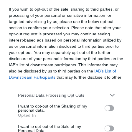
Με την συμμετοχή κατοίκων και ομάδων της πόλης
If you wish to opt-out of the sale, sharing to third parties, or
πραγματοποιήθηκαν τα εγκαίνια του Δημοτικού
processing of your personal or sensitive information for
Σταδίου Βύρωνα. Το έργο που πραγματοποιήθηκε
targeted advertising by us, please use the below opt-out
με την χρηματοδότηση της Περιφέρειας Αττικής,
section to confirm your selection. Please note that after your
παραδόθηκε στους πολίτες, με τις απαιτούμενες
04.11.2025 - 14.30
opt-out request is processed you may continue seeing
προδιαγραφές για ασφαλείς προπονήσεις και
interest-based ads based on personal information utilized by
αγώνες. Ο Δήμαρχος Βύρωνα Αλέξης
us or personal information disclosed to third parties prior to
Σωτηρόπουλος, στον χαιρετισμό του, εξέφρασε τη
your opt-out. You may separately opt-out of the further
χαρά και την ικανοποίησή του για την ολοκλήρωση
disclosure of your personal information by third parties on the
[…]
IAB’s list of downstream participants. This information may
also be disclosed by us to third parties on the
IAB’s List of
Downstream Participants
that may further disclose it to other
third parties.
Personal Data Processing Opt Outs
I want to opt-out of the Sharing of my
personal data.
ΑΡΧΙΚΗ
Opted In
ΡΟΗ ΕΙΔΗΣΕΩΝ
I want to opt-out of the Sale of my
ΕΠΙΚΑΙΡΟΤΗΤΑ
Personal Data.