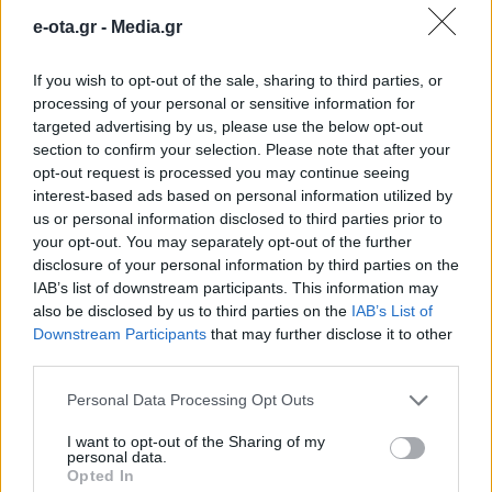
χτίζουμε το μέλλον των
e-ota.gr -
Media.gr
παιδιών μας»
If you wish to opt-out of the sale, sharing to third parties, or
processing of your personal or sensitive information for
Στην ενίσχυση των σχολικών υποδομών με νέο
targeted advertising by us, please use the below opt-out
χρηματοδοτικό κύκλο ύψους 8 εκατ. ευρώ προχωρά
section to confirm your selection. Please note that after your
η Περιφέρεια Πελοποννήσου, μέσω ΕΣΠΑ και με
opt-out request is processed you may continue seeing
πόρους του ΕΤΠΑ, όπως ανακοίνωσε ο
interest-based ads based on personal information utilized by
Περιφερειάρχης Πελοποννήσου, Δημήτρης Πτωχός.
14.02.2026 - 09.41
us or personal information disclosed to third parties prior to
Όπως τόνισε ο κ. Πτωχός, «επενδύουμε στην
your opt-out. You may separately opt-out of the further
παιδεία, χτίζουμε το μέλλον των παιδιών μας»,
disclosure of your personal information by third parties on the
επισημαίνοντας ότι «τις σχολικές υποδομές τις
IAB’s list of downstream participants. This information may
αντιμετωπίζουμε ως έργα κοινωνικής […]
also be disclosed by us to third parties on the
IAB’s List of
Downstream Participants
that may further disclose it to other
third parties.
Personal Data Processing Opt Outs
I want to opt-out of the Sharing of my
personal data.
Opted In