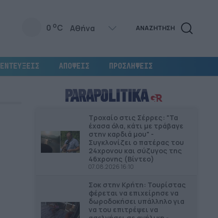
o
0
C
ΑΝΑΖΗΤΗΣΗ
ΕΝΤΕΥΞΕΙΣ
ΑΠΟΨΕΙΣ
ΠΡΟΣΛΗΨΕΙΣ
Τροχαίο στις Σέρρες: "Τα
έχασα όλα, κάτι με τράβαγε
στην καρδιά μου" -
Συγκλονίζει ο πατέρας του
24χρονου και σύζυγος της
46χρονης (Βίντεο)
07.08.2026 16:10
Σοκ στην Κρήτη: Τουρίστας
φέρεται να επιχείρησε να
δωροδοκήσει υπάλληλο για
να του επιτρέψει να
ασελγήσει σε ανήλικη -