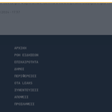
ό τον Δήμο Φαρσάλων, δίπλα στο κτηριακό συγκρότημα του
μνασίου και Λυκείου Φαρσάλων.
1.2024 - 17.37
ΑΡΧΙΚΗ
ΡΟΗ ΕΙΔΗΣΕΩΝ
ΕΠΙΚΑΙΡΟΤΗΤΑ
ΔΗΜΟΙ
ΠΕΡΙΦΕΡΕΙΕΣ
OTA LEAKS
ΣΥΝΕΝΤΕΥΞΕΙΣ
ΑΠΟΨΕΙΣ
ΠΡΟΣΛΗΨΕΙΣ