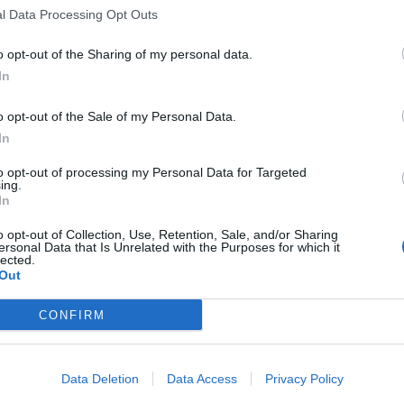
l Data Processing Opt Outs
o opt-out of the Sharing of my personal data.
In
αλαμάτα: Νέο βρεφικό τμήμα στον Β΄
ημοτικό Βρεφονηπιακό Σταθμό
o opt-out of the Sale of my Personal Data.
In
 ένα νέο Βρεφικό τμήμα 12 βρεφών και ένα Νηπιακό τμήμα 
πίων λειτουργεί πλέον ο Β’ Δημοτικός Βρεφονηπιακός Στα
to opt-out of processing my Personal Data for Targeted
ing.
αμάτας. Το νέο Βρεφικό τμήμα διαθέτει όλες τις τεχνικές
In
οδιαγραφές που απαιτεί η νομοθεσία και περιλαμβάνει
09.2025 - 18.08
θουσα απασχόλησης βρεφών, αίθουσα ύπνου βρεφών, χώρ
o opt-out of Collection, Use, Retention, Sale, and/or Sharing
λαγών και λουτρού βρεφών και χώρο παρασκευής γάλακτος
ersonal Data that Is Unrelated with the Purposes for which it
lected.
μερα Τρίτη 16 Σεπτεμβρίου […]
Out
εκίνησαν οι εργασίες για την ανέγερσ
CONFIRM
έου Βρεφικού Σταθμού στο Δήμο
αρσάλων
Data Deletion
Data Access
Privacy Policy
κίνησαν οι εργασίες για την κατασκευή νέου Βρεφικού Στα