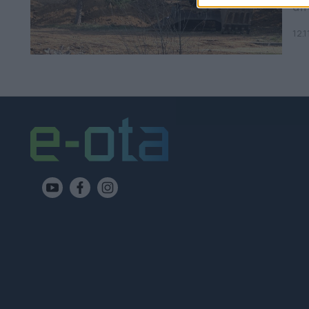
απ
Γυ
12.1