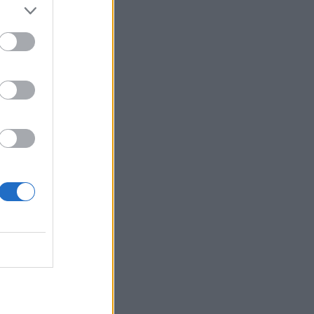
Κλήρωση Eurojackpot
7/8/2026: Αυτοί είναι οι
τυχεροί αριθμοί που
μοιράζουν 32.000.000 ευρώ
07.08.2026 22:35
Τρελή καταδίωξη στη Θεσσαλονίκη:
"Μην κάνεις μ@@" - Μαύρο
αυτοκίνητο πήρε στο κατόπι λευκό
και το εμβόλισε και δύο διανομείς
20
έσπασαν το τζάμι του οδηγού
07.08.2026 19:07
θμός
ο
.
η
θμού