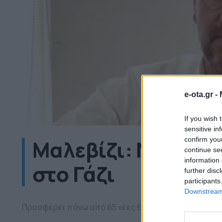
e-ota.gr -
If you wish 
sensitive in
Μαλεβίζι: Νέος β
confirm you
continue se
information 
στο Γάζι
further disc
participants
Downstream 
Προσφέρει πάνω από 65 νέες θέσεις για τη στήριξη 