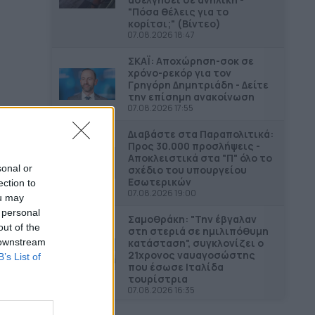
"Πόσα θέλεις για το
κορίτσι;" (Βίντεο)
07.08.2026 18:47
ΣΚΑΪ: Αποχώρηση-σοκ σε
χρόνο-ρεκόρ για τον
Γρηγόρη Δημητριάδη - Δείτε
την επίσημη ανακοίνωση
07.08.2026 17:55
Διαβάστε στα Παραπολιτικά:
Προς 30.000 προσλήψεις -
Αποκλειστικά στα "Π" όλο το
sonal or
σχέδιο του υπουργείου
Εσωτερικών
ection to
07.08.2026 19:00
ou may
 personal
Σαμοθράκη: "Την έβγαλαν
out of the
στη στεριά σε ημιλιπόθυμη
κατάσταση", συγκλονίζει ο
 downstream
21χρονος ναυαγοσώστης
B’s List of
που έσωσε Ιταλίδα
τουρίστρια
07.08.2026 16:35