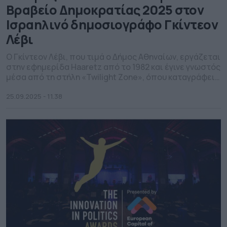
Βραβείο Δημοκρατίας 2025 στον
Ισραηλινό δημοσιογράφο Γκίντεον
Λέβι
Ο Γκίντεον Λέβι, που τιμά ο Δήμος Αθηναίων, εργάζεται
στην εφημερίδα Haaretz από το 1982 και έγινε γνωστός
μέσα από τη στήλη «Twilight Zone», όπου καταγράφει
την παλαιστινιακή ζωή υπό κατοχή
25.09.2025 - 11.38