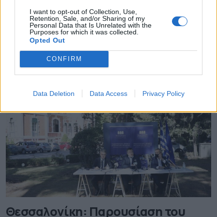
I want to opt-out of Collection, Use,
Συνεχίζει να δίνει δυναμικά το παρών σε μεγάλα
Retention, Sale, and/or Sharing of my
κοινωνικά «φόρα» της Ευρώπης ο Δήμος Αθηναίων,
Personal Data that Is Unrelated with the
Purposes for which it was collected.
παρουσιάζοντας τις προτάσεις του που
Opted Out
διασφαλίζουν ένα βιώσιμο μέλλον για τις πόλεις της
Ευρώπης. Ο Δήμαρχος Αθηναίων Κώστας
05.03.2021 - 12.15
CONFIRM
Μπακογιάννης μιλώντας στο Euronews, με
συνομιλητές την Καγκελάριο της Γερμανίας Άνγκελα
Μέρκελ, τη Δήμαρχο Παρισιού Αν Ινταλγκό, τη Δήμαρχο
της πόλης Turku […]
Data Deletion
Data Access
Privacy Policy
Θεσσαλονίκη: Παρουσίαση του