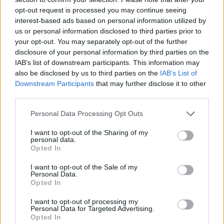
προορισμός βιώσιμου πολιτιστικού τουρισμού, στην
opt-out request is processed you may continue seeing
κατηγορία της ναυτικής κληρονομιάς. Η τελετή
10.01.2025 - 12.22
interest-based ads based on personal information utilized by
απονομής θα λάβει χώρα στο Μουσείο το Σάββατο 11
us or personal information disclosed to third parties prior to
Ιανουαρίου 2025 στις 6μμ. Τα βραβεία του ΕΔιΠοΤ –
your opt-out. You may separately opt-out of the further
ECTN «Προορισμός Βιώσιμου Πολιτιστικού
disclosure of your personal information by third parties on the
Τουρισμού» έχουν καθιερωθεί […]
IAB’s list of downstream participants. This information may
also be disclosed by us to third parties on the
IAB’s List of
Downstream Participants
that may further disclose it to other
third parties.
Personal Data Processing Opt Outs
I want to opt-out of the Sharing of my
personal data.
Opted In
I want to opt-out of the Sale of my
Personal Data.
Σημαντική βράβευση του δήμου
Opted In
Αθηναίων από τα CDP Europe
I want to opt-out of processing my
Awards για τις δράσεις με στόχο
Personal Data for Targeted Advertising.
Opted In
την πράσινη ανάκαμψη