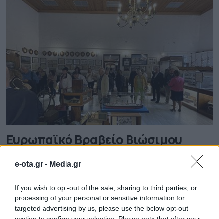
Ευρωπαϊκό Βραβείο Βιώσιμου
Πολιτιστικού Τουρισμού στο
Μουσείο Ναυτικής & Πολιτιστικής
e-ota.gr -
Media.gr
Παράδοσης Σκιάθου
If you wish to opt-out of the sale, sharing to third parties, or
Το βραβείο του Ευρωπαϊκού Δικτύου Πολιτιστικού
processing of your personal or sensitive information for
Τουρισμού για το 2024 απονεμήθηκε στο Μουσείο
targeted advertising by us, please use the below opt-out
Ναυτικής και Πολιτιστικής Παράδοσης Σκιάθου, ως
section to confirm your selection. Please note that after your