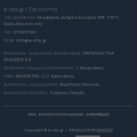
e-ota.gr | Ταυτότητα
Ταχ. Διεύθυνση:
Λεωφόρος Ανδρέα Συγγρού 188, 17671,
Καλλιθέα Αττικής
Τηλ:
2111091100
Εmail:
info@e-ota.gr
Ιδιοκτησία - Δικαιούχος domain name:
ΠΑΡΑΠΟΛΙΤΙΚΑ
ΕΚΔΟΣΕΙΣ A.E.
Ιδιοκτήτης / Νόμιμος Εκπρόσωπος:
Ι. Κουρτάκης
ΑΦΜ:
800595750
, ΔΟΥ:
Καλλιθέας
Διευθυντής / Διαχειριστής:
Δημήτρης Κουνιάς
Διευθυντής σύνταξης:
Γιώργος Λαιμός
ΟΡΟΙ ΧΡΗΣΗΣ
ΤΑΥΤΟΤΗΤΑ
ΔΗΛΩΣΗ ΣΥΜΜΟΡΦΩΣΗΣ
Copyright © e-ota.gr
|
PRODUCED BY
WHISKEY