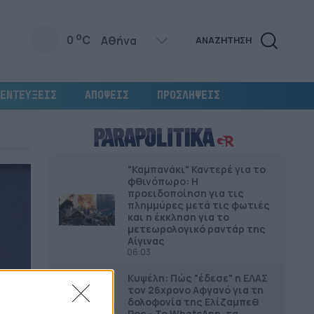
o
0
C
ΑΝΑΖΗΤΗΣΗ
ΕΝΤΕΥΞΕΙΣ
ΑΠΟΨΕΙΣ
ΠΡΟΣΛΗΨΕΙΣ
"Καμπανάκι" Καντερέ για το
φθινόπωρο: Η
προειδοποίηση για τις
πλημμύρες μετά τις φωτιές
και η έκκληση για το
μετεωρολογικό ραντάρ της
Αίγινας
06:03
Κυψέλη: Πώς "έδεσε" η ΕΛΑΣ
τον 26χρονο Αφγανό για τη
δολοφονία της Ελίζαμπεθ
Ρος - Το WhatsApp, τα