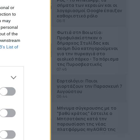
σήματα των κεραιών και οι
sonal or
λογαριασμοί Google έπαιξαν
ection to
καθοριστικό ρόλο
ou may
06:11
 personal
Φωτιά στη Βοιωτία:
out of the
Προφυλακίστηκαν ο
 downstream
δήμαρχος Στυλίδας και
B’s List of
ακόμη δύο κατηγορούμενοι
για την πυρκαγιά στο
αιολικό πάρκο - Το πόρισμα
της Πυροσβεστικής
07:46
Εορτολόγιο: Ποιοι
γιορτάζουν την Παρασκευή 7
Αυγούστου
06:44
Μήνυμα σύγκρουσης με το
"βαθύ κράτος" έστειλε ο
Μητσοτάκης κατά την
παρουσίαση της νέας
πλατφόρμας myAGRO της
ΑΑΔΕ για τις αγροτικές
επιδοτήσεις