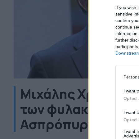
If you wish 
sensitive in
confirm you
continue se
information 
further disc
participants
Downstream 
Persona
Μιχάλης Χρυσοχο
I want t
Opted 
των φυλακών Κορυ
I want t
Ασπρόπυργο έως τ
Opted 
I want 
Advertis