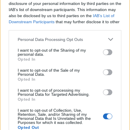
disclosure of your personal information by third parties on the
IAB’s list of downstream participants. This information may
Σύσκεψη στις Βούτες για τις
also be disclosed by us to third parties on the
IAB’s List of
ρωγμές στα κτίρια
Downstream Participants
that may further disclose it to other
third parties.
Καθησυχαστικοί ήταν οι επιστήμονες που
συμμετείχαν στην σύσκεψη για το γεωλογικό
Personal Data Processing Opt Outs
φαινόμενο στις Βούτες του Ηρακλείου Κρήτης που είχε
αποτέλεσμα πολλά κτίρια να υποστούν ρωγμές. Με
I want to opt-out of the Sharing of my
personal data.
βάση τα τελευταία στοιχεία που κατατέθηκαν στην
02.05.2025 - 11.45
Opted In
ευρεία σύσκεψη της Πρωτομαγιάς, επισημάνθηκε ότι
δεν υπάρχουν νέες ρωγμές στα κτίρια τις τελευταίες
I want to opt-out of the Sale of my
48 ώρες. Τα μέλη της Ελληνικής Αρχής Γεωλογικών […]
Personal Data.
Opted In
I want to opt-out of processing my
Personal Data for Targeted Advertising.
Opted In
I want to opt-out of Collection, Use,
Retention, Sale, and/or Sharing of my
Personal Data that Is Unrelated with the
Purposes for which it was collected.
Opted Out