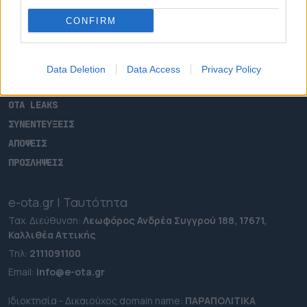
ΑΡΧΙΚΗ
CONFIRM
ΡΟΗ ΕΙΔΗΣΕΩΝ
ΕΠΙΚΑΙΡΟΤΗΤΑ
ΔΗΜΟΙ
Data Deletion
Data Access
Privacy Policy
ΠΕΡΙΦΕΡΕΙΕΣ
OTA LEAKS
ΣΥΝΕΝΤΕΥΞΕΙΣ
ΑΠΟΨΕΙΣ
ΠΡΟΣΛΗΨΕΙΣ
e-ota.gr | Ταυτότητα
Ταχ. Διεύθυνση:
Λεωφόρος Ανδρέα Συγγρού 188, 17671,
Καλλιθέα Αττικής
Τηλ:
2111091100
Εmail:
info@e-ota.gr
Ιδιοκτησία - Δικαιούχος domain name:
ΠΑΡΑΠΟΛΙΤΙΚΑ