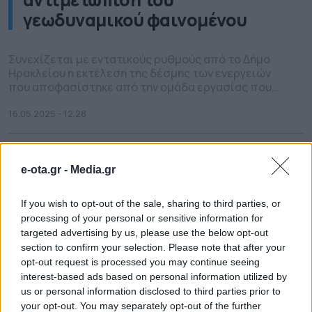
γεωδυναμικού φαινομένου
Συνεχίζεται με εντατικούς ρυθμούς από το Δήμο
Ηρακλείου η εκτέλεση της δέσμης των ενεργειών
που αποφασίστηκε από την ομάδα εργασίας που
σύστησε ο Δήμαρχος Ηρακλείου Αλέξης
Καλοκαιρινός, με στόχο την αντιμετώπιση του
16.05.2025 - 12.28
γεωδυναμικού φαινομένου στις Βούτες. Η Γενική
Γραμματέας του Δήμου Ηρακλείου και πολιτική
συντονίστρια της Ομάδας Εργασίας Μαρία
Σκραφνάκη, πραγματοποίησε την Πέμπτη 15/5, νέα
e-ota.gr -
Media.gr
[…]
If you wish to opt-out of the sale, sharing to third parties, or
processing of your personal or sensitive information for
targeted advertising by us, please use the below opt-out
section to confirm your selection. Please note that after your
opt-out request is processed you may continue seeing
interest-based ads based on personal information utilized by
us or personal information disclosed to third parties prior to
your opt-out. You may separately opt-out of the further