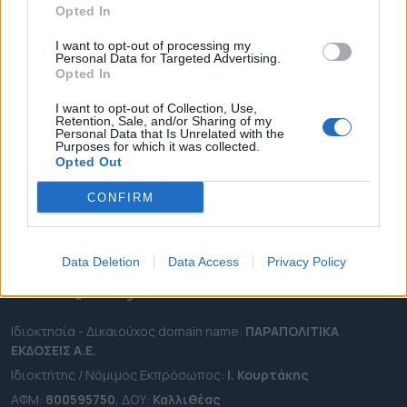
Opted In
ΔΗΜΟΙ
ΠΕΡΙΦΕΡΕΙΕΣ
I want to opt-out of processing my
Personal Data for Targeted Advertising.
OTA LEAKS
Opted In
ΣΥΝΕΝΤΕΥΞΕΙΣ
I want to opt-out of Collection, Use,
Retention, Sale, and/or Sharing of my
ΑΠΟΨΕΙΣ
Personal Data that Is Unrelated with the
Purposes for which it was collected.
ΠΡΟΣΛΗΨΕΙΣ
Opted Out
e-ota.gr | Ταυτότητα
CONFIRM
Ταχ. Διεύθυνση:
Λεωφόρος Ανδρέα Συγγρού 188, 17671,
Καλλιθέα Αττικής
Data Deletion
Data Access
Privacy Policy
Τηλ:
2111091100
Εmail:
info@e-ota.gr
Ιδιοκτησία - Δικαιούχος domain name:
ΠΑΡΑΠΟΛΙΤΙΚΑ
ΕΚΔΟΣΕΙΣ A.E.
Ιδιοκτήτης / Νόμιμος Εκπρόσωπος:
Ι. Κουρτάκης
ΑΦΜ:
800595750
, ΔΟΥ:
Καλλιθέας