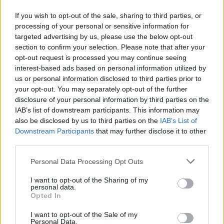
Παρουσία του πρώην πρωθυπουργού Αντώνη
If you wish to opt-out of the sale, sharing to third parties, or
Σαµαρά και του αντιπροέδρου της Ν.∆. Αδωνι
processing of your personal or sensitive information for
Γεωργιάδη πραγµατοποιήθηκε η προεκλογική
targeted advertising by us, please use the below opt-out
οµιλία του υποψήφιου βουλευτή Τρικάλων Κώστα
section to confirm your selection. Please note that after your
Σκρέκα στην Αθήνα. Μάλιστα, η εκδήλωση αυτή για
02.07.2019 - 14.52
opt-out request is processed you may continue seeing
τους ετεροδηµότες της Θεσσαλίας ξεπέρασε κάθε
interest-based ads based on personal information utilized by
προσδοκία, αποδεικνύοντας ότι «κλειδώνει» την
us or personal information disclosed to third parties prior to
πρωτιά στην εκλογική περιφέρεια Τρικάλων.
your opt-out. You may separately opt-out of the further
disclosure of your personal information by third parties on the
IAB’s list of downstream participants. This information may
also be disclosed by us to third parties on the
IAB’s List of
Downstream Participants
that may further disclose it to other
third parties.
Personal Data Processing Opt Outs
I want to opt-out of the Sharing of my
personal data.
ΑΡΧΙΚΗ
Opted In
ΡΟΗ ΕΙΔΗΣΕΩΝ
I want to opt-out of the Sale of my
ΕΠΙΚΑΙΡΟΤΗΤΑ
Personal Data.