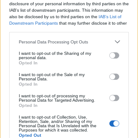
disclosure of your personal information by third parties on the
IAB’s list of downstream participants. This information may
Στην συνάντηση «GREENgaged» ο
also be disclosed by us to third parties on the
IAB’s List of
Άλιμος
Downstream Participants
that may further disclose it to other
third parties.
Στην συνάντηση του Ευρωπαϊκού έργου «GREENgaged
Citizens», που προάγει τις αξίες του προγράμματος
Personal Data Processing Opt Outs
CERV, ενισχύοντας τη συμμετοχή των πολιτών στη
διαμόρφωση περιβαλλοντικών πολιτικών και
I want to opt-out of the Sharing of my
personal data.
ενθαρρύνοντας τη συνεργασία μεταξύ τοπικών αρχών
09.05.2025 - 11.43
Opted In
και κοινωνιών συμμετείχε ο δήμος Αλίμου. Η
συμμετοχή του Δήμου αποτέλεσε μια μοναδική
I want to opt-out of the Sale of my
ευκαιρία για την ενίσχυση των σχέσεων και την
Personal Data.
ανταλλαγή εμπειριών μεταξύ των […]
Opted In
I want to opt-out of processing my
Personal Data for Targeted Advertising.
Opted In
I want to opt-out of Collection, Use,
Retention, Sale, and/or Sharing of my
Personal Data that Is Unrelated with the
Purposes for which it was collected.
Opted Out