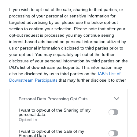
Επίθεση κατά πάντων, στοχεύοντας τόσο τον
If you wish to opt-out of the sale, sharing to third parties, or
Υπουργό Εσωτερικών, όσο και τις
processing of your personal or sensitive information for
αντιπολιτευόμενες παρατάξεις που του ασκούν
targeted advertising by us, please use the below opt-out
έντονη κριτική, εξαπέλυσε ο δήμαρχος Βοΐου
section to confirm your selection. Please note that after your
αναφερόμενος στην κατάταξη του δημου στον
05.05.2026 - 13.23
opt-out request is processed you may continue seeing
πίνακα του Κόμβου Παρακολούθησης Επιδόσεων
interest-based ads based on personal information utilized by
Τοπικής Αυτοδιοίκησης του ΥΠΕΣ. Χαρακτηρίζοντας
us or personal information disclosed to third parties prior to
ως «μη σοβαρές» τις διαδικασίες και
your opt-out. You may separately opt-out of the further
«απαράδεκτα» τα στοιχεία, ο Χρήστος Ζεύκλης,
disclosure of your personal information by third parties on the
απάντησε με αιχμές στην ερώτηση […]
IAB’s list of downstream participants. This information may
also be disclosed by us to third parties on the
IAB’s List of
Downstream Participants
that may further disclose it to other
third parties.
Personal Data Processing Opt Outs
I want to opt-out of the Sharing of my
personal data.
ΑΡΧΙΚΗ
Opted In
ΡΟΗ ΕΙΔΗΣΕΩΝ
I want to opt-out of the Sale of my
ΕΠΙΚΑΙΡΟΤΗΤΑ
Personal Data.