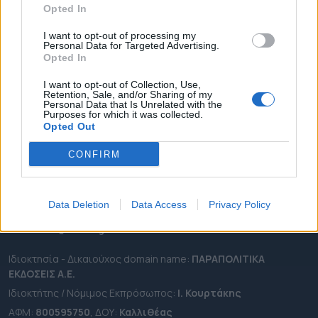
Opted In
ΔΗΜΟΙ
ΠΕΡΙΦΕΡΕΙΕΣ
I want to opt-out of processing my
Personal Data for Targeted Advertising.
OTA LEAKS
Opted In
ΣΥΝΕΝΤΕΥΞΕΙΣ
I want to opt-out of Collection, Use,
Retention, Sale, and/or Sharing of my
ΑΠΟΨΕΙΣ
Personal Data that Is Unrelated with the
Purposes for which it was collected.
ΠΡΟΣΛΗΨΕΙΣ
Opted Out
e-ota.gr | Ταυτότητα
CONFIRM
Ταχ. Διεύθυνση:
Λεωφόρος Ανδρέα Συγγρού 188, 17671,
Καλλιθέα Αττικής
Data Deletion
Data Access
Privacy Policy
Τηλ:
2111091100
Εmail:
info@e-ota.gr
Ιδιοκτησία - Δικαιούχος domain name:
ΠΑΡΑΠΟΛΙΤΙΚΑ
ΕΚΔΟΣΕΙΣ A.E.
Ιδιοκτήτης / Νόμιμος Εκπρόσωπος:
Ι. Κουρτάκης
ΑΦΜ:
800595750
, ΔΟΥ:
Καλλιθέας