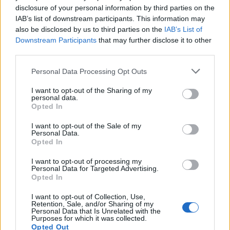
disclosure of your personal information by third parties on the
Η ΚΕΔΕ παρουσιάζει το βιβλίο της
IAB’s list of downstream participants. This information may
για την Αυτοδιοίκηση
also be disclosed by us to third parties on the
IAB’s List of
Downstream Participants
that may further disclose it to other
Η ΚΕΔΕ παρουσιάζει νέο επιστημονικό έργο για τις
third parties.
διοικητικές μεταρρυθμίσεις και την Αυτοδιοίκηση
στην Ελλάδα
Personal Data Processing Opt Outs
I want to opt-out of the Sharing of my
16.09.2025 - 14.24
personal data.
Opted In
I want to opt-out of the Sale of my
Personal Data.
Opted In
I want to opt-out of processing my
Personal Data for Targeted Advertising.
Opted In
I want to opt-out of Collection, Use,
Retention, Sale, and/or Sharing of my
Personal Data that Is Unrelated with the
Purposes for which it was collected.
Opted Out