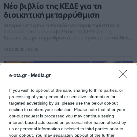
Νέο βιβλίο της ΚΕΔΕ για τη
διοικητική μεταρρύθμιση
Ιστορική στιγμή για το διάλογο χαρακτηρίστηκε η
παρουσίαση του νέου βιβλίου της ΚΕΔΕ για τις
διοικητικές μεταρρυθμίσεις, που πραγματοποιήθηκε
στο κτίριο της ΕΣΗΕΑ. Το βιβλίο που είναι αποτέλεσμα
της συνεργασίας της Ένωσης με την ΕΕΤΑΑ και έχει
19.09.2025 - 09.58
τίτλο: «Η Μεταρρυθμιστική Τεχνική μέσα από την
Ιστορική Εξέλιξη των Διοικητικών Μεταρρυθμίσεων
στο πεδίο της Αποκέντρωσης και της […]
e-ota.gr -
Media.gr
If you wish to opt-out of the sale, sharing to third parties, or
processing of your personal or sensitive information for
targeted advertising by us, please use the below opt-out
section to confirm your selection. Please note that after your
opt-out request is processed you may continue seeing
interest-based ads based on personal information utilized by
us or personal information disclosed to third parties prior to
your opt-out. You may separately opt-out of the further