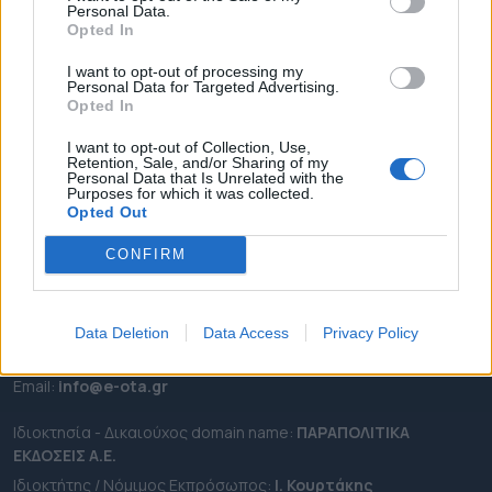
Personal Data.
ΕΠΙΚΑΙΡΟΤΗΤΑ
Opted In
ΔΗΜΟΙ
I want to opt-out of processing my
Personal Data for Targeted Advertising.
ΠΕΡΙΦΕΡΕΙΕΣ
Opted In
OTA LEAKS
I want to opt-out of Collection, Use,
ΣΥΝΕΝΤΕΥΞΕΙΣ
Retention, Sale, and/or Sharing of my
Personal Data that Is Unrelated with the
ΑΠΟΨΕΙΣ
Purposes for which it was collected.
ΠΡΟΣΛΗΨΕΙΣ
Opted Out
CONFIRM
e-ota.gr | Ταυτότητα
Ταχ. Διεύθυνση:
Λεωφόρος Ανδρέα Συγγρού 188, 17671,
Καλλιθέα Αττικής
Data Deletion
Data Access
Privacy Policy
Τηλ:
2111091100
Εmail:
info@e-ota.gr
Ιδιοκτησία - Δικαιούχος domain name:
ΠΑΡΑΠΟΛΙΤΙΚΑ
ΕΚΔΟΣΕΙΣ A.E.
Ιδιοκτήτης / Νόμιμος Εκπρόσωπος:
Ι. Κουρτάκης