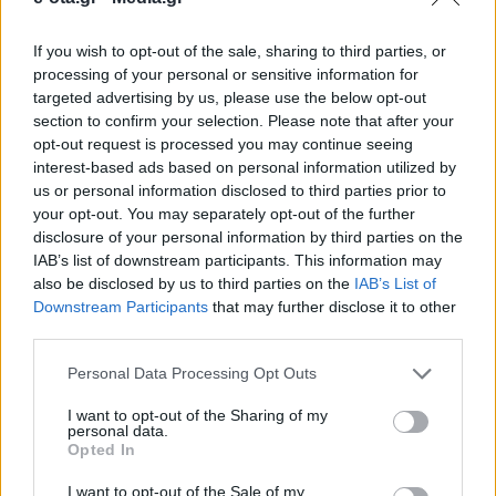
If you wish to opt-out of the sale, sharing to third parties, or
Με αρνητικό τρόπο απασχόλησε το βράδυ της
processing of your personal or sensitive information for
Ανάστασης ο Στέφανος Πενηντάρχου Πουλημένος,
targeted advertising by us, please use the below opt-out
έπειτα από περιστατικό που καταγράφηκε
section to confirm your selection. Please note that after your
μπροστά σε κάμερα τοπικού τηλεοπτικού σταθμού
opt-out request is processed you may continue seeing
και προκάλεσε αμηχανία on air. Ενώ το κλίμα ήταν
12.04.2026 - 09.56
interest-based ads based on personal information utilized by
εορταστικό, με ανταλλαγή ευχών μετά το «Χριστός
us or personal information disclosed to third parties prior to
Ανέστη», μια απρόσμενη αντίδραση άλλαξε
your opt-out. You may separately opt-out of the further
αιφνιδιαστικά την εικόνα. Σύμφωνα με το βίντεο,
δημοσιογράφος πλησίασε τον δήμαρχο […]
disclosure of your personal information by third parties on the
IAB’s list of downstream participants. This information may
also be disclosed by us to third parties on the
IAB’s List of
Downstream Participants
that may further disclose it to other
third parties.
Personal Data Processing Opt Outs
I want to opt-out of the Sharing of my
personal data.
Opted In
ΑΡΧΙΚΗ
ΡΟΗ ΕΙΔΗΣΕΩΝ
I want to opt-out of the Sale of my