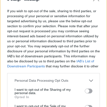
If you wish to opt-out of the sale, sharing to third parties, or
Κατάλογο με τα έξι ελληνικά νησιά που διακρίνονται
processing of your personal or sensitive information for
σε επίπεδο βιωσιμότητας ανακοίνωσε το
targeted advertising by us, please use the below opt-out
Euronews, στο πλαίσιο του στοχευμένου
section to confirm your selection. Please note that after your
προγράμματος του ΕΟΤ. Η λίστα περιλαμβάνει την
opt-out request is processed you may continue seeing
Τήλο, την Ύδρα, την Αστυπάλαια, την Πάρο, τους
06.03.2023 - 09.18
interest-based ads based on personal information utilized by
Λειψούς και την Άνδρο. Σύμφωνα με το διεθνές
us or personal information disclosed to third parties prior to
ειδησεογραφικό δίκτυο, η Αστυπάλαια, ξεχωρίζει
your opt-out. You may separately opt-out of the further
για το επαναστατικό εγχείρημα μετατροπής της
στο πρώτο «έξυπνο» […]
disclosure of your personal information by third parties on the
IAB’s list of downstream participants. This information may
also be disclosed by us to third parties on the
IAB’s List of
Downstream Participants
that may further disclose it to other
third parties.
Personal Data Processing Opt Outs
I want to opt-out of the Sharing of my
personal data.
Opted In
ΑΡΧΙΚΗ
ΡΟΗ ΕΙΔΗΣΕΩΝ
I want to opt-out of the Sale of my