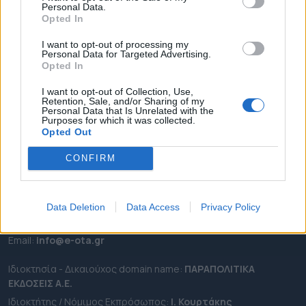
Personal Data.
ΕΠΙΚΑΙΡΟΤΗΤΑ
Opted In
ΔΗΜΟΙ
I want to opt-out of processing my
Personal Data for Targeted Advertising.
ΠΕΡΙΦΕΡΕΙΕΣ
Opted In
OTA LEAKS
I want to opt-out of Collection, Use,
ΣΥΝΕΝΤΕΥΞΕΙΣ
Retention, Sale, and/or Sharing of my
Personal Data that Is Unrelated with the
ΑΠΟΨΕΙΣ
Purposes for which it was collected.
ΠΡΟΣΛΗΨΕΙΣ
Opted Out
CONFIRM
e-ota.gr | Ταυτότητα
Ταχ. Διεύθυνση:
Λεωφόρος Ανδρέα Συγγρού 188, 17671,
Καλλιθέα Αττικής
Data Deletion
Data Access
Privacy Policy
Τηλ:
2111091100
Εmail:
info@e-ota.gr
Ιδιοκτησία - Δικαιούχος domain name:
ΠΑΡΑΠΟΛΙΤΙΚΑ
ΕΚΔΟΣΕΙΣ A.E.
Ιδιοκτήτης / Νόμιμος Εκπρόσωπος:
Ι. Κουρτάκης