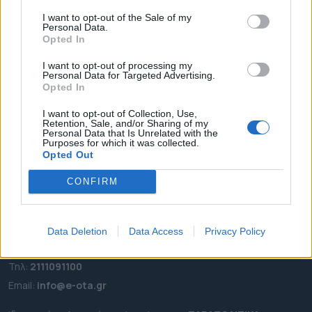
I want to opt-out of the Sale of my
ΑΡΧΙΚΗ
Personal Data.
ΡΟΗ ΕΙΔΗΣΕΩΝ
Opted In
ΕΠΙΚΑΙΡΟΤΗΤΑ
I want to opt-out of processing my
Personal Data for Targeted Advertising.
ΔΗΜΟΙ
Opted In
ΠΕΡΙΦΕΡΕΙΕΣ
I want to opt-out of Collection, Use,
OTA LEAKS
Retention, Sale, and/or Sharing of my
Personal Data that Is Unrelated with the
ΣΥΝΕΝΤΕΥΞΕΙΣ
Purposes for which it was collected.
ΑΠΟΨΕΙΣ
Opted Out
ΠΡΟΣΛΗΨΕΙΣ
CONFIRM
e-ota.gr | Ταυτότητα
Data Deletion
Data Access
Privacy Policy
Ταχ. Διεύθυνση:
Λεωφόρος Ανδρέα Συγγρού 188, 17671,
Καλλιθέα Αττικής
Τηλ:
2111091100
Εmail:
info@e-ota.gr