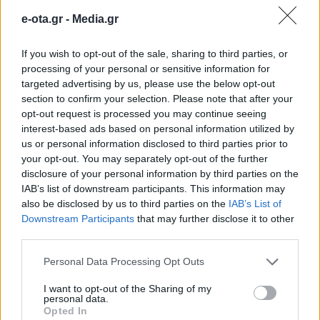
Τέλος στην
e-ota.gr -
Media.gr
παραπληροφόρηση»
If you wish to opt-out of the sale, sharing to third parties, or
processing of your personal or sensitive information for
Σε υψηλούς τόνους απαντά ο δήμαρχος
targeted advertising by us, please use the below opt-out
Λαυρεωτικής Δημήτρης Λουκάς στα δημοσιεύματα
section to confirm your selection. Please note that after your
που αφορούν τη λειτουργία του βιολογικού
opt-out request is processed you may continue seeing
καθαρισμού της Κερατέας, επιχειρώντας να
interest-based ads based on personal information utilized by
αποσαφηνίσει την πραγματική εικόνα ενός έργου με
26.04.2026 - 08.16
us or personal information disclosed to third parties prior to
ιστορία δεκαετιών. Όπως επισημαίνει, η
your opt-out. You may separately opt-out of the further
εγκατάσταση κατασκευάστηκε τη δεκαετία του ’90,
disclosure of your personal information by third parties on the
με τεχνολογία της εποχής και σημαντικές
IAB’s list of downstream participants. This information may
κατασκευαστικές αδυναμίες, ενώ η απουσία
also be disclosed by us to third parties on the
IAB’s List of
συστηματικής συντήρησης τα επόμενα […]
Downstream Participants
that may further disclose it to other
third parties.
Personal Data Processing Opt Outs
I want to opt-out of the Sharing of my
personal data.
Opted In