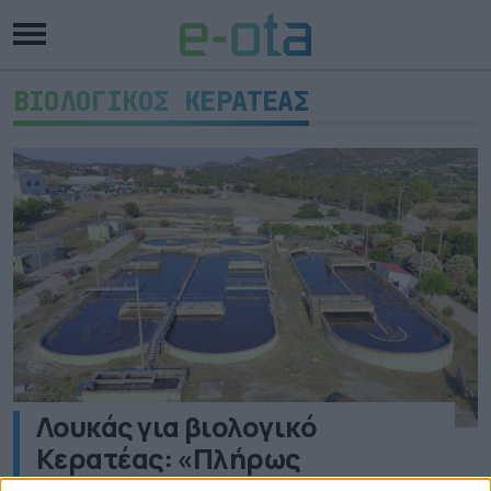
ΒΙΟΛΟΓΙΚΟΣ ΚΕΡΑΤΕΑΣ
Λουκάς για βιολογικό
Κερατέας: «Πλήρως
λειτουργικός και ασφαλής –