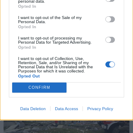
personal data.
Φωτιά σε εργοστάσιο της
Opted In
“Βιολάντα” στα Τρίκαλα: Τέσσερις
I want to opt-out of the Sale of my
Personal Data.
γυναίκες νεκρές, αγνοείται ακόμη
Opted In
μία
I want to opt-out of processing my
Personal Data for Targeted Advertising.
Τέσσερις σοροί εντοπίστηκαν, από την Πυροσβεστική,
Opted In
πριν από λίγο στα Τρίκαλα, μέσα στα συντρίμμια του
εργοστασίου ενώ ακόμη ένα άτομο αγνοείται, όλοι
I want to opt-out of Collection, Use,
εργαζόμενοι της μπισκοτοβιομηχανίας «Βιολάντα»
Retention, Sale, and/or Sharing of my
στα Τρίκαλα που τα ξημερώματα πήρε φωτιά.
26.01.2026 - 10.25
Personal Data that Is Unrelated with the
Purposes for which it was collected.
Συνολικά στη νυχτερινή βάρδια στην επιχείρηση
Opted Out
εργάζονταν 12 γυναίκες. Μέχρι στιγμής, στο
νοσοκομείο των Τρικάλων έχουν μεταφερθεί επτά
CONFIRM
από τις 12 εργαζόμενες που την […]
Data Deletion
Data Access
Privacy Policy