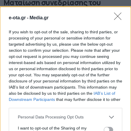
Ματαίωση συνεδρίασης του
Δημοτικού Συμβουλίου Τρικκαίων
e-ota.gr -
Media.gr
Βαρύ το πένθος στην πόλη των Τρικάλων για τον
θάνατο 4 γυναικών από την καταστροφική πυρκαγιά
If you wish to opt-out of the sale, sharing to third parties, or
στο εργοστάσιο της "Βιολάντα". Μία γυναίκα αγνοείται
ακόμα.
processing of your personal or sensitive information for
26.01.2026 - 13.50
targeted advertising by us, please use the below opt-out
section to confirm your selection. Please note that after your
opt-out request is processed you may continue seeing
interest-based ads based on personal information utilized by
us or personal information disclosed to third parties prior to
your opt-out. You may separately opt-out of the further
disclosure of your personal information by third parties on the
IAB’s list of downstream participants. This information may
also be disclosed by us to third parties on the
IAB’s List of
Downstream Participants
that may further disclose it to other
third parties.
Personal Data Processing Opt Outs
I want to opt-out of the Sharing of my