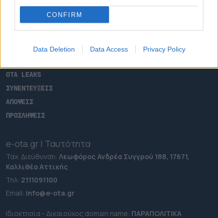
ΑΡΧΙΚΗ
CONFIRM
ΡΟΗ ΕΙΔΗΣΕΩΝ
ΕΠΙΚΑΙΡΟΤΗΤΑ
ΔΗΜΟΙ
Data Deletion
Data Access
Privacy Policy
ΠΕΡΙΦΕΡΕΙΕΣ
OTA LEAKS
ΣΥΝΕΝΤΕΥΞΕΙΣ
ΑΠΟΨΕΙΣ
ΠΡΟΣΛΗΨΕΙΣ
e-ota.gr | Ταυτότητα
Ταχ. Διεύθυνση:
Λεωφόρος Ανδρέα Συγγρού 188, 17671,
Καλλιθέα Αττικής
Τηλ:
2111091100
Εmail:
info@e-ota.gr
Ιδιοκτησία - Δικαιούχος domain name:
ΠΑΡΑΠΟΛΙΤΙΚΑ