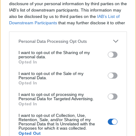
Ιωάννινα: Ένα ακόμα βήμα για την
disclosure of your personal information by third parties on the
IAB’s list of downstream participants. This information may
βιοκλιματική αναβάθμιση 9
also be disclosed by us to third parties on the
IAB’s List of
σχολικών αυλών
Downstream Participants
that may further disclose it to other
third parties.
Τον προσωρινό ανάδοχο για την επιστημονική
υπηρεσία με τίτλο: «Παροχή υπηρεσιών Τεχνικού
Personal Data Processing Opt Outs
Συμβούλου για την αναβάθμιση των σχολικών αυλών
μέσω συμμετοχικής διαδικασίας» ανέδειξε κατά
I want to opt-out of the Sharing of my
personal data.
πλειοψηφία στην σημερινή της συνεδρίαση η Δημοτική
09.01.2025 - 18.42
Opted In
Επιτροπή. Πρόκειται για ένα σημαντικό βήμα που
αφορά στην υλοποίηση της πρωτοβουλίας που
I want to opt-out of the Sale of my
ανέλαβε η δημοτική αρχή προκειμένου να
Personal Data.
διαμορφώσει ένα ευρύ πρόγραμμα συμμετοχικού […]
Opted In
I want to opt-out of processing my
Personal Data for Targeted Advertising.
Opted In
I want to opt-out of Collection, Use,
Retention, Sale, and/or Sharing of my
Personal Data that Is Unrelated with the
Purposes for which it was collected.
Opted Out