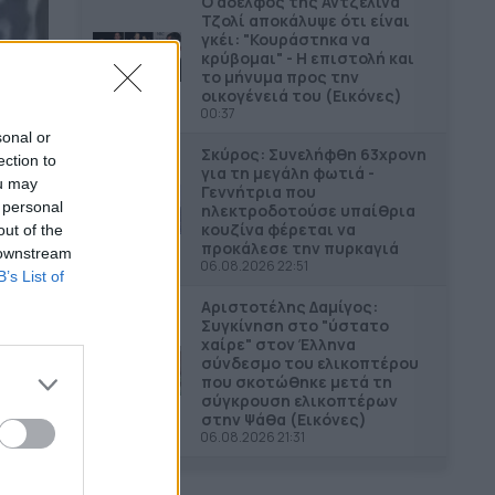
Ο αδελφός της Αντζελίνα
Τζολί αποκάλυψε ότι είναι
γκέι: "Κουράστηκα να
κρύβομαι" - Η επιστολή και
το μήνυμα προς την
οικογένειά του (Εικόνες)
00:37
sonal or
Σκύρος: Συνελήφθη 63χρονη
ection to
για τη μεγάλη φωτιά -
ou may
Γεννήτρια που
 personal
ηλεκτροδοτούσε υπαίθρια
κουζίνα φέρεται να
out of the
προκάλεσε την πυρκαγιά
 downstream
06.08.2026 22:51
B’s List of
Αριστοτέλης Δαμίγος:
Συγκίνηση στο "ύστατο
χαίρε" στον Έλληνα
σύνδεσμο του ελικοπτέρου
που σκοτώθηκε μετά τη
σύγκρουση ελικοπτέρων
στην Ψάθα (Εικόνες)
06.08.2026 21:31
Ντόρα Μπακογιάννη για