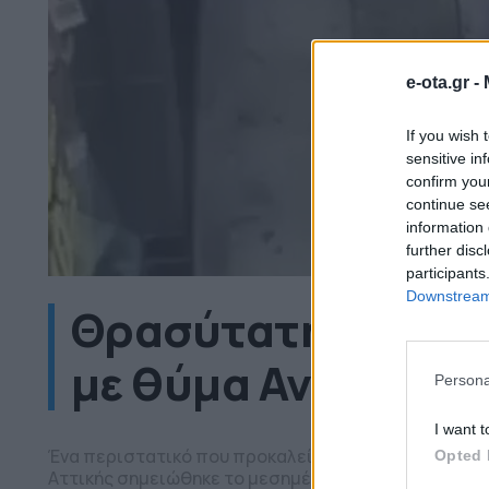
e-ota.gr -
If you wish 
sensitive in
confirm you
continue se
information 
further disc
participants
Downstream 
Θρασύτατη κλοπή 
με θύμα Αντιπερι
Persona
I want t
Ένα περιστατικό που προκαλεί έντονο προβληματισμ
Opted 
Αττικής σημειώθηκε το μεσημέρι της Τρίτης στην οδ