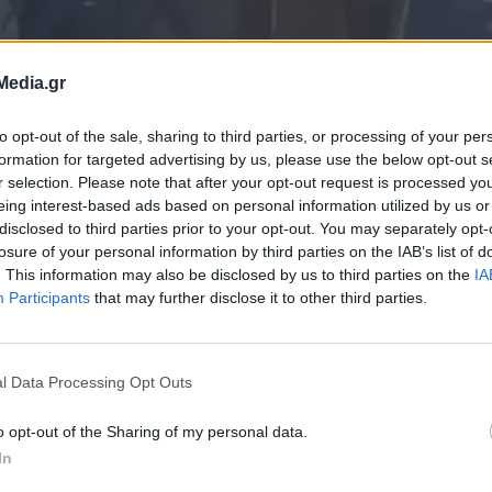
Media.gr
to opt-out of the sale, sharing to third parties, or processing of your per
formation for targeted advertising by us, please use the below opt-out s
r selection. Please note that after your opt-out request is processed y
eing interest-based ads based on personal information utilized by us or
disclosed to third parties prior to your opt-out. You may separately opt-
losure of your personal information by third parties on the IAB’s list of
. This information may also be disclosed by us to third parties on the
IA
Participants
that may further disclose it to other third parties.
στον Κορυδαλλό
φερειάρχη
l Data Processing Opt Outs
o opt-out of the Sharing of my personal data.
ό για την ασφάλεια στις γειτονιές της
In
ό Αθηνάς, στον Κορυδαλλό, με θύμα τον