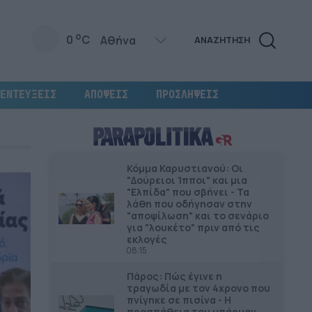
o
0
C
ΑΝΑΖΗΤΗΣΗ
ΕΝΤΕΥΞΕΙΣ
ΑΠΟΨΕΙΣ
ΠΡΟΣΛΗΨΕΙΣ
Κόμμα Καρυστιανού: Οι
"Δούρειοι Ίπποι" και μια
"Ελπίδα" που σβήνει - Τα
λάθη που οδήγησαν στην
"αποψίλωση" και το σενάριο
για "λουκέτο" πριν από τις
εκλογές
08:15
Πάρος: Πώς έγινε η
τραγωδία με τον 4χρονο που
πνίγηκε σε πισίνα - Η
προσπάθεια του μπάρμαν