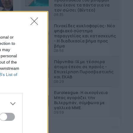
που έκανε τα πάντα για να
τον σώσει (Βίντεο)
08:35
Πινακίδες κυκλοφορίας: Νέο
ψηφιακό σύστημα
παραγγελίας και κατασκευής
sonal or
- Η διαδικασία βήμα προς
ection to
βήμα
ou may
08:56
 personal
Πάρνηθα: ΙΧ με τέσσερα
out of the
άτομα έπεσε σε πρανές -
 downstream
Επιχείρηση Πυροσβεστικής
B’s List of
και ΕΚΑΒ
08:29
Euroleague: Η οικογένεια
Μπας αγοράζει την
Βιλερμπάν, σύμφωνα με
γαλλικά ΜΜΕ
09:59