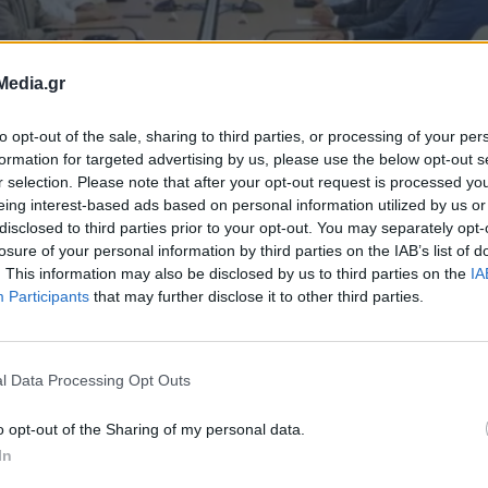
Media.gr
to opt-out of the sale, sharing to third parties, or processing of your per
formation for targeted advertising by us, please use the below opt-out s
r selection. Please note that after your opt-out request is processed y
eing interest-based ads based on personal information utilized by us or
disclosed to third parties prior to your opt-out. You may separately opt-
losure of your personal information by third parties on the IAB’s list of
. This information may also be disclosed by us to third parties on the
IA
Participants
that may further disclose it to other third parties.
ρχου Βιάννου,
ια έργα
l Data Processing Opt Outs
o opt-out of the Sharing of my personal data.
ιξη, ή δρομολογούνται, βρέθηκαν στο
In
σωτερικκών, Σάββα Χιονίδη, με το δήμαρχο