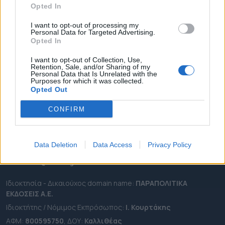
Opted In
ΔΗΜΟΙ
ΠΕΡΙΦΕΡΕΙΕΣ
I want to opt-out of processing my
Personal Data for Targeted Advertising.
OTA LEAKS
Opted In
ΣΥΝΕΝΤΕΥΞΕΙΣ
I want to opt-out of Collection, Use,
Retention, Sale, and/or Sharing of my
ΑΠΟΨΕΙΣ
Personal Data that Is Unrelated with the
Purposes for which it was collected.
ΠΡΟΣΛΗΨΕΙΣ
Opted Out
e-ota.gr | Ταυτότητα
CONFIRM
Ταχ. Διεύθυνση:
Λεωφόρος Ανδρέα Συγγρού 188, 17671,
Καλλιθέα Αττικής
Data Deletion
Data Access
Privacy Policy
Τηλ:
2111091100
Εmail:
info@e-ota.gr
Ιδιοκτησία - Δικαιούχος domain name:
ΠΑΡΑΠΟΛΙΤΙΚΑ
ΕΚΔΟΣΕΙΣ A.E.
Ιδιοκτήτης / Νόμιμος Εκπρόσωπος:
Ι. Κουρτάκης
ΑΦΜ:
800595750
, ΔΟΥ:
Καλλιθέας