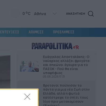
o
0
C
ΑΝΑΖΗΤΗΣΗ
ΕΝΤΕΥΞΕΙΣ
ΑΠΟΨΕΙΣ
ΠΡΟΣΛΗΨΕΙΣ
Ευάγγελος Αποστολάκης: Ο
ναύαρχος αλλάζει φρεγάτα
και σηκώνει άγκυρα για το
ΠΑΣΟΚ - Πού θα είναι
υποψήφιος
05.08.2026 17:31
Βρετανοί πούλησαν τα
πάντα για μια νέα ζωή στην
Ελλάδα, αλλά η φωτιά
κατέστρεψε το σπίτι τους
λίγο πριν μετακομίσουν
(Εικόνες)