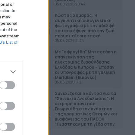
05.08.2026 20:44
sonal or
ection to
Κώστας Σαμαράς: Η
ou may
συγκινητική οικογενειακή
 personal
φωτογραφία με την αδελφή
out of the
του που έφυγε από την ζωή
πέρυσι τέτοια εποχή
 downstream
05.08.2026 21:34
B’s List of
Με "σφραγίδα" Μητσοτάκη η
επανεκκίνηση της
ηλεκτρικής διασύνδεσης
Ελλάδας & Κύπρου - Έπεσαν
οι υπογραφές με τη γαλλική
Meridiam (Εικόνες)
05.08.2026 17:21
Συνεχίζεται η κόντρα για τα
"Σπιτάκια Ανακύκλωσης": Η
αιχμηρή απάντηση
Γεωργιάδη στην ανάρτηση
της γραμματέως Θεσμών και
Διαφάνειας του ΠΑΣΟΚ -
"Πιάστηκαν με τη γίδα στην
πλάτη"
05.08.2026 19:45