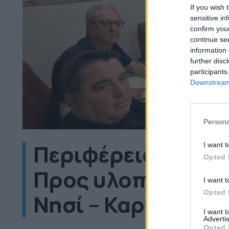
If you wish 
sensitive in
confirm you
continue se
information 
further disc
participants
Downstream 
Persona
Περιφέρεια Δυτ. 
I want t
Opted 
Προς υλοποίηση ο
I want t
Opted 
Νησί – Καρπερό
I want 
Advertis
Opted 