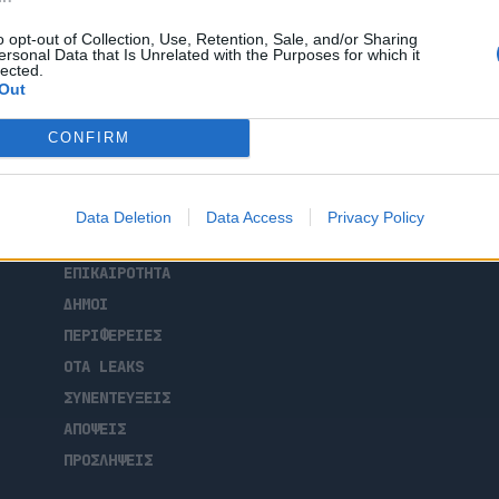
o opt-out of Collection, Use, Retention, Sale, and/or Sharing
ersonal Data that Is Unrelated with the Purposes for which it
lected.
Out
CONFIRM
ΑΡΧΙΚΗ
Data Deletion
Data Access
Privacy Policy
ΡΟΗ ΕΙΔΗΣΕΩΝ
ΕΠΙΚΑΙΡΟΤΗΤΑ
ΔΗΜΟΙ
ΠΕΡΙΦΕΡΕΙΕΣ
OTA LEAKS
ΣΥΝΕΝΤΕΥΞΕΙΣ
ΑΠΟΨΕΙΣ
ΠΡΟΣΛΗΨΕΙΣ