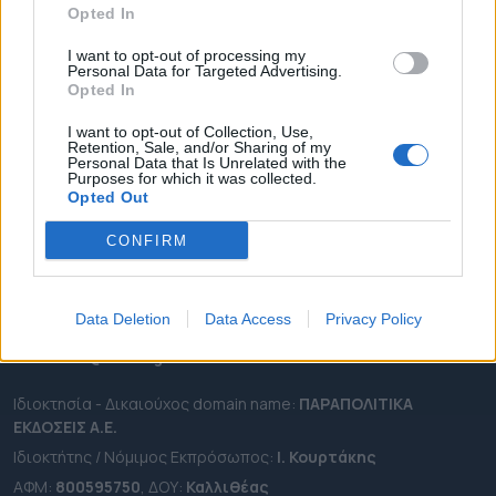
Opted In
ΔΗΜΟΙ
ΠΕΡΙΦΕΡΕΙΕΣ
I want to opt-out of processing my
Personal Data for Targeted Advertising.
OTA LEAKS
Opted In
ΣΥΝΕΝΤΕΥΞΕΙΣ
I want to opt-out of Collection, Use,
Retention, Sale, and/or Sharing of my
ΑΠΟΨΕΙΣ
Personal Data that Is Unrelated with the
Purposes for which it was collected.
ΠΡΟΣΛΗΨΕΙΣ
Opted Out
e-ota.gr | Ταυτότητα
CONFIRM
Ταχ. Διεύθυνση:
Λεωφόρος Ανδρέα Συγγρού 188, 17671,
Καλλιθέα Αττικής
Data Deletion
Data Access
Privacy Policy
Τηλ:
2111091100
Εmail:
info@e-ota.gr
Ιδιοκτησία - Δικαιούχος domain name:
ΠΑΡΑΠΟΛΙΤΙΚΑ
ΕΚΔΟΣΕΙΣ A.E.
Ιδιοκτήτης / Νόμιμος Εκπρόσωπος:
Ι. Κουρτάκης
ΑΦΜ:
800595750
, ΔΟΥ:
Καλλιθέας