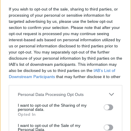
Πρώην δήμαρχος, γνώριμο πρόσωπο της
If you wish to opt-out of the sale, sharing to third parties, or
αυτοδιοίκησης και νυν επικεφαλής της μείζονος
processing of your personal or sensitive information for
αντιπολίτευσης. Σε εκδήλωση κοπής βασιλόπιτας,
targeted advertising by us, please use the below opt-out
με στελέχη και φίλους στο πλευρό του, έστειλε
section to confirm your selection. Please note that after your
σαφές μήνυμα ότι δεν έχει πει την τελευταία του
09.02.2026 - 10.07
opt-out request is processed you may continue seeing
λέξη. Δήλωσε «παρών» στις εξελίξεις και άφησε
interest-based ads based on personal information utilized by
ισχυρές αιχμές για το μέλλον. Ερώτηση: ποιος
us or personal information disclosed to third parties prior to
ετοιμάζεται για νέα εκλογική μάχη το 2028; Η […]
your opt-out. You may separately opt-out of the further
disclosure of your personal information by third parties on the
IAB’s list of downstream participants. This information may
also be disclosed by us to third parties on the
IAB’s List of
Downstream Participants
that may further disclose it to other
third parties.
Personal Data Processing Opt Outs
I want to opt-out of the Sharing of my
personal data.
ΑΡΧΙΚΗ
Opted In
ΡΟΗ ΕΙΔΗΣΕΩΝ
I want to opt-out of the Sale of my
ΕΠΙΚΑΙΡΟΤΗΤΑ
Personal Data.