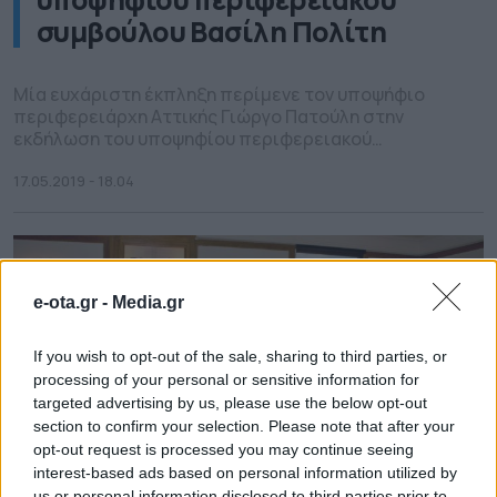
συμβούλου Βασίλη Πολίτη
Μία ευχάριστη έκπληξη περίμενε τον υποψήφιο
περιφερειάρχη Αττικής Γιώργο Πατούλη στην
εκδήλωση του υποψηφίου περιφερειακού
Συμβούλου Νότιου Τομέα Αττικής υποναυάρχου ΠΝ
(ε.α.) Βασίλη Πολίτη σε κέντρο της παραλίας.
17.05.2019 - 18.04
Καθότι ήταν η ημέρα γενεθλίων του Γιώργου
Πατούλη, ο ναύαρχος είχε ετοιμάσει τούρτα και
happening για να ευχηθούν οι παρευρισκόμενοι
“χρόνια πολλά” στον επικεφαλής της παράταξης
Νέα […]
e-ota.gr -
Media.gr
If you wish to opt-out of the sale, sharing to third parties, or
processing of your personal or sensitive information for
targeted advertising by us, please use the below opt-out
section to confirm your selection. Please note that after your
opt-out request is processed you may continue seeing
interest-based ads based on personal information utilized by
us or personal information disclosed to third parties prior to