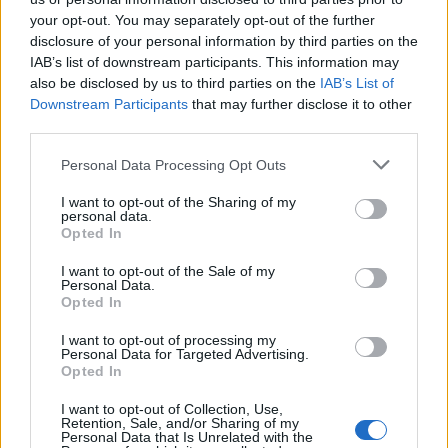
your opt-out. You may separately opt-out of the further
Πλήθος κόσμου στην εκδήλωση του
disclosure of your personal information by third parties on the
IAB’s list of downstream participants. This information may
υποψήφιου περιφερειακού
also be disclosed by us to third parties on the
IAB’s List of
συμβούλου Νοτίου Τομέα Βασίλη
Downstream Participants
that may further disclose it to other
third parties.
Πολίτη
Personal Data Processing Opt Outs
Το αδιαχώρητο επικράτησε στον Ναυτικό Όμιλο
Ελλάδος σε εκδήλωση του υποψήφιου Περιφερειακού
I want to opt-out of the Sharing of my
Συμβούλου Νότιου Τομέα Αττικής, Υποναυάρχου του
personal data.
Πολεμικού Ναυτικού (ε.α) Βασίλη Πολίτη, ο οποίος
Opted In
κατεβαίνει στις εκλογές με τον συνδυασμό Νέα Αρχή
08.05.2019 - 16.35
για την Αττική του Γιώργου Πατούλη. Το θέμα, Πολιτική
I want to opt-out of the Sale of my
Personal Data.
Προστασία, Διαχείριση Φυσικών Καταστροφών και
Opted In
Ανάπτυξη του Παραλιακού Μετώπου, επίκαιρο,
ιδιαίτερα μετά τις […]
I want to opt-out of processing my
Personal Data for Targeted Advertising.
Opted In
I want to opt-out of Collection, Use,
Retention, Sale, and/or Sharing of my
Personal Data that Is Unrelated with the