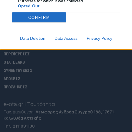
Purposes for which it was collected.
Opted Out
CONFIRM
ΑΡΧΙΚΗ
ΡΟΗ ΕΙΔΗΣΕΩΝ
ΕΠΙΚΑΙΡΟΤΗΤΑ
Data Deletion
Data Access
Privacy Policy
ΔΗΜΟΙ
ΠΕΡΙΦΕΡΕΙΕΣ
OTA LEAKS
ΣΥΝΕΝΤΕΥΞΕΙΣ
ΑΠΟΨΕΙΣ
ΠΡΟΣΛΗΨΕΙΣ
e-ota.gr | Ταυτότητα
Ταχ. Διεύθυνση:
Λεωφόρος Ανδρέα Συγγρού 188, 17671,
Καλλιθέα Αττικής
Τηλ:
2111091100