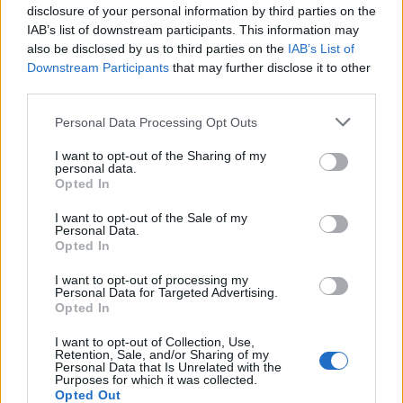
«Κάνει πίσω» ο Βασίλης
disclosure of your personal information by third parties on the
IAB’s list of downstream participants. This information may
Μιχαλολιάκος για τον δήμο
also be disclosed by us to third parties on the
IAB’s List of
Πειραιά
Downstream Participants
that may further disclose it to other
third parties.
Μετά από ζυμώσεις και συζητήσεις με τους στενούς
του συνεργάτες ο πρώην δήμαρχος Πειραιά Βασίλης
Personal Data Processing Opt Outs
Μιχαλολιάκος αποφάσισε να μην είναι εκ νέου
υποψήφιος για την ηγεσία του δήμου. Σύμφωνα με
I want to opt-out of the Sharing of my
personal data.
αποκλειστικές πληροφορίες του peiraiasnews.gr, η
28.01.2019 - 20.36
Opted In
ανακοίνωση της απόσυρσης του ενδιαφέροντος του
για τη θέση του δήμαρχου Πειραιά, γίνεται αυτή την
I want to opt-out of the Sale of my
ώρα σε εκδήλωση στο δημαρχείο […]
Personal Data.
Opted In
I want to opt-out of processing my
Personal Data for Targeted Advertising.
Opted In
I want to opt-out of Collection, Use,
Retention, Sale, and/or Sharing of my
Personal Data that Is Unrelated with the
Purposes for which it was collected.
Opted Out