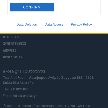
ΑΡΧΙΚΗ
CONFIRM
ΡΟΗ ΕΙΔΗΣΕΩΝ
ΕΠΙΚΑΙΡΟΤΗΤΑ
ΔΗΜΟΙ
Data Deletion
Data Access
Privacy Policy
ΠΕΡΙΦΕΡΕΙΕΣ
OTA LEAKS
ΣΥΝΕΝΤΕΥΞΕΙΣ
ΑΠΟΨΕΙΣ
ΠΡΟΣΛΗΨΕΙΣ
e-ota.gr | Ταυτότητα
Ταχ. Διεύθυνση:
Λεωφόρος Ανδρέα Συγγρού 188, 17671,
Καλλιθέα Αττικής
Τηλ:
2111091100
Εmail:
info@e-ota.gr
Ιδιοκτησία - Δικαιούχος domain name:
ΠΑΡΑΠΟΛΙΤΙΚΑ