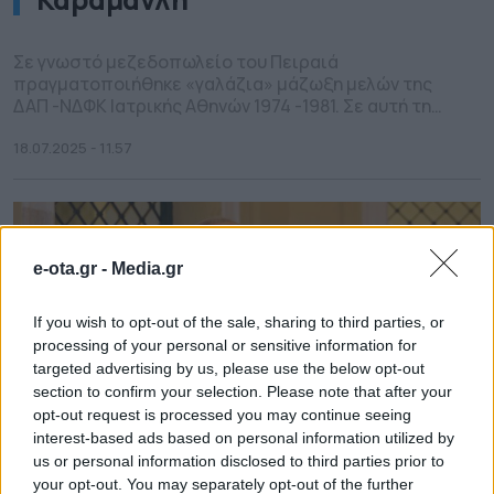
Σε γνωστό μεζεδοπωλείο του Πειραιά
πραγματοποιήθηκε «γαλάζια» μάζωξη μελών της
ΔΑΠ -ΝΔΦΚ Ιατρικής Αθηνών 1974 -1981. Σε αυτή τη
συνάντηση έδωσε το παρών ο πρώην
Πρωθυπουργός Κώστας Καραμανλής. Μαζί του
18.07.2025 - 11.57
«συνέλαβε» ο φωτογραφικός φακός τους πρώην
δημάρχους Αγ. Παρασκευής Βασίλη Ζορμπά και
Πειραιά Βασίλη Μιχαλολιάκο. Σίγουρα η συζήτηση
δε θα κινήθηκε μόνο επί των αυτοδιοικητικών […]
e-ota.gr -
Media.gr
If you wish to opt-out of the sale, sharing to third parties, or
processing of your personal or sensitive information for
targeted advertising by us, please use the below opt-out
section to confirm your selection. Please note that after your
opt-out request is processed you may continue seeing
interest-based ads based on personal information utilized by
us or personal information disclosed to third parties prior to
your opt-out. You may separately opt-out of the further