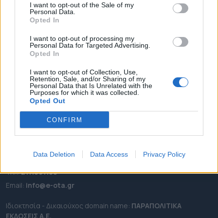
I want to opt-out of the Sale of my
ΡΟΗ ΕΙΔΗΣΕΩΝ
Personal Data.
Opted In
ΕΠΙΚΑΙΡΟΤΗΤΑ
I want to opt-out of processing my
ΔΗΜΟΙ
Personal Data for Targeted Advertising.
ΠΕΡΙΦΕΡΕΙΕΣ
Opted In
OTA LEAKS
I want to opt-out of Collection, Use,
Retention, Sale, and/or Sharing of my
ΣΥΝΕΝΤΕΥΞΕΙΣ
Personal Data that Is Unrelated with the
Purposes for which it was collected.
ΑΠΟΨΕΙΣ
Opted Out
ΠΡΟΣΛΗΨΕΙΣ
CONFIRM
e-ota.gr | Ταυτότητα
Ταχ. Διεύθυνση:
Λεωφόρος Ανδρέα Συγγρού 188, 17671,
Data Deletion
Data Access
Privacy Policy
Καλλιθέα Αττικής
Τηλ:
2111091100
Εmail:
info@e-ota.gr
Ιδιοκτησία - Δικαιούχος domain name:
ΠΑΡΑΠΟΛΙΤΙΚΑ
ΕΚΔΟΣΕΙΣ A.E.