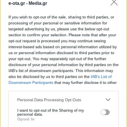
e-ota.gr -
Media.gr
μεταναστευτικό
If you wish to opt-out of the sale, sharing to third parties, or
processing of your personal or sensitive information for
Με μία εκτενή επιστολή ο Βασίλης Κώνστας
παρουσίασε τους λόγους που τον στην
targeted advertising by us, please use the below opt-out
ανεξαρτητοποίηση από την δημοτική παράταξη του
section to confirm your selection. Please note that after your
Δημήτρη Γιολδάση στον δήμο Ζήρου. Όλα ξεκίνησαν
opt-out request is processed you may continue seeing
όταν η παράταξή του έθεσε προς συζήτηση στο
17.02.2020 - 17.25
interest-based ads based on personal information utilized by
δημοτικό συμβούλιο το προσφυγικό και την
us or personal information disclosed to third parties prior to
λειτουργία της δομής στο στρατόπεδο
your opt-out. You may separately opt-out of the further
Πετροπουλάκη. «Ο επικεφαλής της παράταξης με
disclosure of your personal information by third parties on the
τους χειρισμούς του δεν […]
IAB’s list of downstream participants. This information may
also be disclosed by us to third parties on the
IAB’s List of
Downstream Participants
that may further disclose it to other
third parties.
Personal Data Processing Opt Outs
I want to opt-out of the Sharing of my
personal data.
Opted In
ΑΡΧΙΚΗ