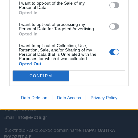
I want to opt-out of the Sale of my
ΡΟΗ ΕΙΔΗΣΕΩΝ
Personal Data.
Opted In
ΕΠΙΚΑΙΡΟΤΗΤΑ
I want to opt-out of processing my
ΔΗΜΟΙ
Personal Data for Targeted Advertising.
ΠΕΡΙΦΕΡΕΙΕΣ
Opted In
OTA LEAKS
I want to opt-out of Collection, Use,
Retention, Sale, and/or Sharing of my
ΣΥΝΕΝΤΕΥΞΕΙΣ
Personal Data that Is Unrelated with the
Purposes for which it was collected.
ΑΠΟΨΕΙΣ
Opted Out
ΠΡΟΣΛΗΨΕΙΣ
CONFIRM
e-ota.gr | Ταυτότητα
Ταχ. Διεύθυνση:
Λεωφόρος Ανδρέα Συγγρού 188, 17671,
Data Deletion
Data Access
Privacy Policy
Καλλιθέα Αττικής
Τηλ:
2111091100
Εmail:
info@e-ota.gr
Ιδιοκτησία - Δικαιούχος domain name:
ΠΑΡΑΠΟΛΙΤΙΚΑ
ΕΚΔΟΣΕΙΣ A.E.