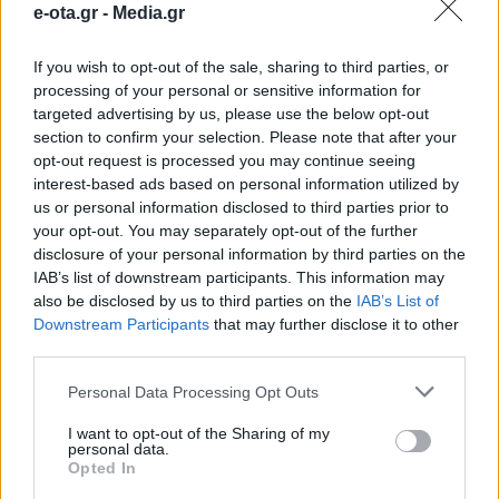
e-ota.gr -
Media.gr
τις δημοτικές εκλογές
If you wish to opt-out of the sale, sharing to third parties, or
processing of your personal or sensitive information for
Η παράταξη “αλλαγή για τη Νέα Ιωνία” και ο
υποψήφιος Δήμαρχος Βασίλης Χριστοδούλου
targeted advertising by us, please use the below opt-out
απευθύνουν πρόσκληση την Κυριακή 23 Οκτωβρίου
section to confirm your selection. Please note that after your
και ώρα 19.00 στο χώρο του Συνεδριακού Κέντρου
opt-out request is processed you may continue seeing
Νέας Ιωνίας (Πατριάρχου Ιωακείμ 4), στην
22.10.2022 - 13.29
interest-based ads based on personal information utilized by
παρουσίαση – ομιλία με θέμα: “Το διακύβευμα των
us or personal information disclosed to third parties prior to
δημοτικών εκλογών του 2023 & οι προτεραιότητες
your opt-out. You may separately opt-out of the further
της παράταξής μας για τη Νέα Ιωνία […]
disclosure of your personal information by third parties on the
IAB’s list of downstream participants. This information may
also be disclosed by us to third parties on the
IAB’s List of
Downstream Participants
that may further disclose it to other
third parties.
Personal Data Processing Opt Outs
I want to opt-out of the Sharing of my
personal data.
Opted In
ΑΡΧΙΚΗ