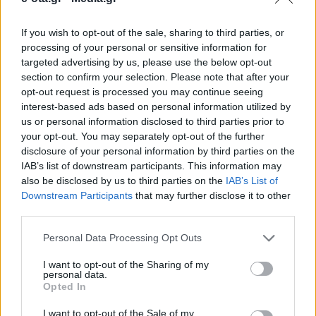
If you wish to opt-out of the sale, sharing to third parties, or
Με ομολόγους του από όλη την Ευρώπη που ζητούν
processing of your personal or sensitive information for
να ενισχυθεί ο ρόλος των πόλεων στη διαχείριση
targeted advertising by us, please use the below opt-out
των ευρωπαϊκών κονδυλίων και την επιλογή των
section to confirm your selection. Please note that after your
απαιτούμενων έργων συναντήθηκε ο δήμαρχος της
opt-out request is processed you may continue seeing
Αθήνας που βρέθηκε στη Βαρσοβία, μετέχοντας στο
27.01.2025 - 13.43
interest-based ads based on personal information utilized by
14ο διάλογο Δημάρχων Ευρωπαϊκών πρωτευουσών
us or personal information disclosed to third parties prior to
και Ευρωπαϊκής Επιτροπής. Στο πλαίσιο της
your opt-out. You may separately opt-out of the further
συνάντησης, υπεγράφη διακήρυξη από 23 πόλεις,
για […]
disclosure of your personal information by third parties on the
IAB’s list of downstream participants. This information may
also be disclosed by us to third parties on the
IAB’s List of
Downstream Participants
that may further disclose it to other
third parties.
Personal Data Processing Opt Outs
I want to opt-out of the Sharing of my
personal data.
Opted In
ΑΡΧΙΚΗ
ΡΟΗ ΕΙΔΗΣΕΩΝ
I want to opt-out of the Sale of my