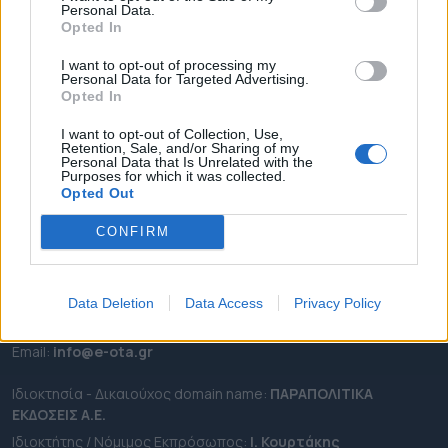
Personal Data.
ΕΠΙΚΑΙΡΟΤΗΤΑ
Opted In
ΔΗΜΟΙ
I want to opt-out of processing my
Personal Data for Targeted Advertising.
ΠΕΡΙΦΕΡΕΙΕΣ
Opted In
OTA LEAKS
I want to opt-out of Collection, Use,
ΣΥΝΕΝΤΕΥΞΕΙΣ
Retention, Sale, and/or Sharing of my
Personal Data that Is Unrelated with the
ΑΠΟΨΕΙΣ
Purposes for which it was collected.
ΠΡΟΣΛΗΨΕΙΣ
Opted Out
CONFIRM
e-ota.gr | Ταυτότητα
Ταχ. Διεύθυνση:
Λεωφόρος Ανδρέα Συγγρού 188, 17671,
Καλλιθέα Αττικής
Data Deletion
Data Access
Privacy Policy
Τηλ:
2111091100
Εmail:
info@e-ota.gr
Ιδιοκτησία - Δικαιούχος domain name:
ΠΑΡΑΠΟΛΙΤΙΚΑ
ΕΚΔΟΣΕΙΣ A.E.
Ιδιοκτήτης / Νόμιμος Εκπρόσωπος:
Ι. Κουρτάκης