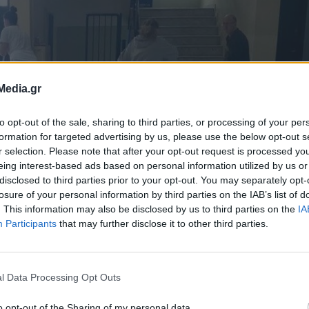
Media.gr
to opt-out of the sale, sharing to third parties, or processing of your per
formation for targeted advertising by us, please use the below opt-out s
r selection. Please note that after your opt-out request is processed y
eing interest-based ads based on personal information utilized by us or
disclosed to third parties prior to your opt-out. You may separately opt-
δρόμου για την
losure of your personal information by third parties on the IAB’s list of
. This information may also be disclosed by us to third parties on the
IA
Participants
that may further disclose it to other third parties.
 σχολείου –
ποίηση των
l Data Processing Opt Outs
o opt-out of the Sharing of my personal data.