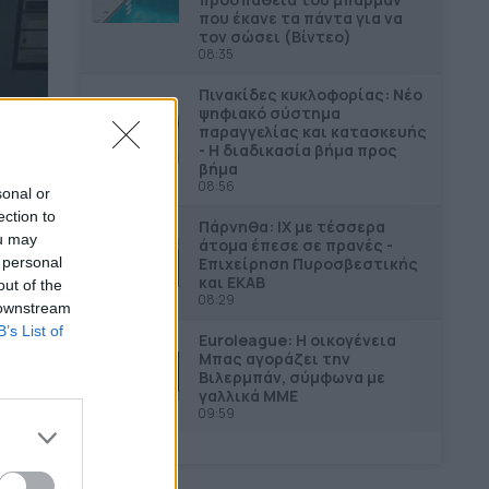
που έκανε τα πάντα για να
τον σώσει (Βίντεο)
08:35
Πινακίδες κυκλοφορίας: Νέο
ψηφιακό σύστημα
παραγγελίας και κατασκευής
- Η διαδικασία βήμα προς
βήμα
08:56
sonal or
ection to
Πάρνηθα: ΙΧ με τέσσερα
ou may
άτομα έπεσε σε πρανές -
Επιχείρηση Πυροσβεστικής
 personal
και ΕΚΑΒ
out of the
08:29
 downstream
B’s List of
Euroleague: Η οικογένεια
Μπας αγοράζει την
Βιλερμπάν, σύμφωνα με
γαλλικά ΜΜΕ
09:59