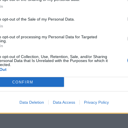
In
τασης στο σχολικό συγκρότημα του 5ου
o opt-out of the Sale of my Personal Data.
ταμένα περιστατικά βανδαλισμού που
In
 ώστε οι μαθητές να επιστρέψουν σε ένα
τικά, ακόμη και με προσωπικό που διέκοψε
to opt-out of processing my Personal Data for Targeted
ing.
In
o opt-out of Collection, Use, Retention, Sale, and/or Sharing
φοδρή καταδίκη από τον Γιώργο
ersonal Data that Is Unrelated with the Purposes for which it
lected.
απανικολάου για τις καταστροφές σε
Out
χολείο
CONFIRM
 έντονο τόνο καταδίκης και με σαφές μήνυμα μηδενικής αν
έναντι σε φαινόμενα βανδαλισμού, ο δήμαρχος Γλυφάδας,
ώργος Παπανικολάου, τοποθετήθηκε δημόσια για το σοβα
Data Deletion
Data Access
Privacy Policy
ριστατικό που σημειώθηκε στο 5ο Γυμνάσιο – Λύκειο της 
04.2026 - 06.03
έσως μετά τις ημέρες του Πάσχα. Ο δήμαρχος, μέσω ανάρ
υ, ανέφερε χαρακτηριστικά: «Η πρώτη ανάρτηση μετά την
σταση και το […]