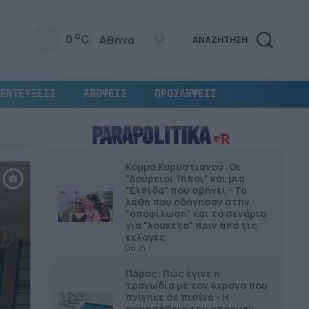
o
0
C
ΑΝΑΖΗΤΗΣΗ
ΕΝΤΕΥΞΕΙΣ
ΑΠΟΨΕΙΣ
ΠΡΟΣΛΗΨΕΙΣ
Κόμμα Καρυστιανού: Οι
"Δούρειοι Ίπποι" και μια
"Ελπίδα" που σβήνει - Τα
λάθη που οδήγησαν στην
"αποψίλωση" και το σενάριο
για "λουκέτο" πριν από τις
εκλογές
08:15
Πάρος: Πώς έγινε η
τραγωδία με τον 4χρονο που
πνίγηκε σε πισίνα - Η
προσπάθεια του μπάρμαν