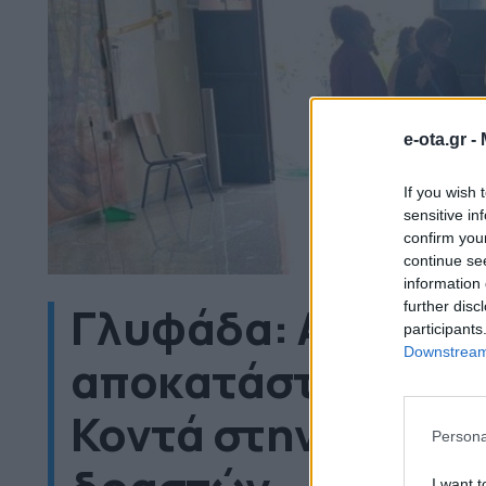
e-ota.gr -
If you wish 
sensitive in
confirm you
continue se
information 
Γλυφάδα: Αγώνας 
further disc
participants
Downstream 
αποκατάσταση του
Κοντά στην ταυτο
Persona
I want t