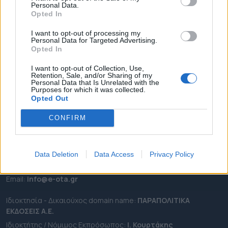
Personal Data.
ΕΠΙΚΑΙΡΟΤΗΤΑ
Opted In
ΔΗΜΟΙ
I want to opt-out of processing my
Personal Data for Targeted Advertising.
ΠΕΡΙΦΕΡΕΙΕΣ
Opted In
OTA LEAKS
I want to opt-out of Collection, Use,
ΣΥΝΕΝΤΕΥΞΕΙΣ
Retention, Sale, and/or Sharing of my
Personal Data that Is Unrelated with the
ΑΠΟΨΕΙΣ
Purposes for which it was collected.
ΠΡΟΣΛΗΨΕΙΣ
Opted Out
CONFIRM
e-ota.gr | Ταυτότητα
Ταχ. Διεύθυνση:
Λεωφόρος Ανδρέα Συγγρού 188, 17671,
Καλλιθέα Αττικής
Data Deletion
Data Access
Privacy Policy
Τηλ:
2111091100
Εmail:
info@e-ota.gr
Ιδιοκτησία - Δικαιούχος domain name:
ΠΑΡΑΠΟΛΙΤΙΚΑ
ΕΚΔΟΣΕΙΣ A.E.
Ιδιοκτήτης / Νόμιμος Εκπρόσωπος:
Ι. Κουρτάκης