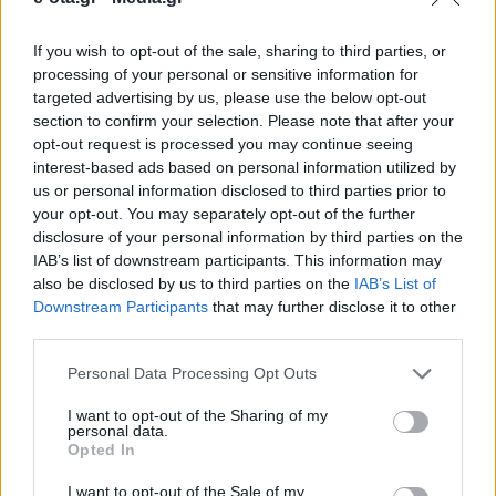
If you wish to opt-out of the sale, sharing to third parties, or
Florian Mikuta, ιδρυτής, κιμπορντίστας και
processing of your personal or sensitive information for
τραγουδιστής των Barikada, μιλά στην
targeted advertising by us, please use the below opt-out
«Απογευματινή» με αφορμή τη συναυλία του
section to confirm your selection. Please note that after your
συγκροτήματος, που θα πραγματοποιηθεί αύριο
opt-out request is processed you may continue seeing
στις 20.30 στον πεζόδρομο της Αποστόλου Παύλου
29.06.2026 - 20.24
interest-based ads based on personal information utilized by
στο Θησείο, στο πλαίσιο του Attica Roots
us or personal information disclosed to third parties prior to
Festival της Περιφέρειας Αττικής. Με χορηγούς
your opt-out. You may separately opt-out of the further
επικοινωνίας τη Next Step Media Group, το
iefimerida.gr και με τηλεοπτικό χορηγό
disclosure of your personal information by third parties on the
επικοινωνίας το Mega, το φεστιβάλ […]
IAB’s list of downstream participants. This information may
also be disclosed by us to third parties on the
IAB’s List of
Downstream Participants
that may further disclose it to other
third parties.
Personal Data Processing Opt Outs
I want to opt-out of the Sharing of my
personal data.
Opted In
ΑΡΧΙΚΗ
ΡΟΗ ΕΙΔΗΣΕΩΝ
I want to opt-out of the Sale of my