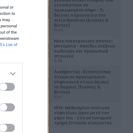
εντοπίστηκε σε
sonal or
προχωρημένη σήψη - Τι
ection to
δείχνει η έρευνα για την
ou may
αιτία θανάτου (Εικόνες &
Βίντεο)
 personal
14:46
out of the
 downstream
Νέες ηλεκτρονικές άπατες:
B’s List of
Μηνύματα - παγίδες κλέβουν
κωδικούς και προσωπικά
στοιχεία
12:36
Λυκαβηττός: Εντοπίστηκε
πτώμα σε προχωρημένη
σήψη κοντά στους Αγίους
Ισιδώρους (Εικόνες &
Βίντεο)
12:44
ΗΠΑ: Μεθυσμένη σκότωσε
νύφη λίγες ώρες μετά τον
γάμο της - Στο αστυνομικό
τμήμα ζητούσε κλαίγοντας
τον πατέρα της (Εικόνες &
Βίντεο)