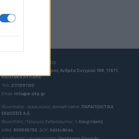
12:24
Γιάννης Παπαμιχαήλ:
Ξεκαθαρίζει τι εννοούσε με
την "απαγόρευση" της
χρήσης φωτογραφιών της
Αλίκης Βουγιουκλάκη
(Εικόνα)
10:48
Χορεύουν στα ερείπια της
e-ota.gr | Ταυτότητα
Καρυστιανού
15:16
Ταχ. Διεύθυνση:
Λεωφόρος Ανδρέα Συγγρού 188, 17671,
Καλλιθέα Αττικής
Τηλ:
2111091100
Εmail:
info@e-ota.gr
Ιδιοκτησία - Δικαιούχος domain name:
ΠΑΡΑΠΟΛΙΤΙΚΑ
ΕΚΔΟΣΕΙΣ A.E.
Ιδιοκτήτης / Νόμιμος Εκπρόσωπος:
Ι. Κουρτάκης
ΑΦΜ:
800595750
, ΔΟΥ:
Καλλιθέας
Διευθυντής / Διαχειριστής:
Δημήτρης Κουνιάς