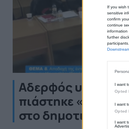
If you wish 
sensitive in
confirm you
continue se
information 
further disc
participants
Downstream 
Persona
Αδερφός υπουργού
I want t
Opted 
πιάστηκε «στα πρά
I want t
στο δημοτικό συμβ
Opted 
I want 
Advertis