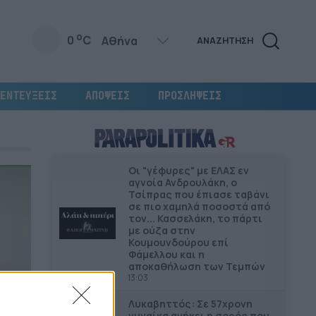
o
0
C
ΑΝΑΖΗΤΗΣΗ
ΕΝΤΕΥΞΕΙΣ
ΑΠΟΨΕΙΣ
ΠΡΟΣΛΗΨΕΙΣ
Οι "γέφυρες" µε ΕΛΑΣ εν
αγνοία Ανδρουλάκη, ο
Τσίπρας που έπιασε ταβάνι
σε πιο χαμηλά ποσοστά από
τον... Κασσελάκη, το πάρτι
με ούζα στην
Κουμουνδούρου επί
Φάμελλου και η
αποκαθήλωση των Τεμπών
13:03
Λυκαβηττός: Σε 57χρονη
γυναίκα ανήκει η σορός που