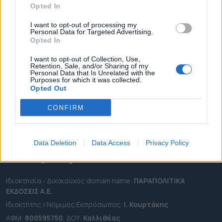
Opted In
ΔΗΜΟΙ
ΠΕΡΙΦΕΡΕΙΕΣ
I want to opt-out of processing my
Personal Data for Targeted Advertising.
OTA LEAKS
Opted In
ΣΥΝΕΝΤΕΥΞΕΙΣ
I want to opt-out of Collection, Use,
Retention, Sale, and/or Sharing of my
ΑΠΟΨΕΙΣ
Personal Data that Is Unrelated with the
Purposes for which it was collected.
ΠΡΟΣΛΗΨΕΙΣ
Opted Out
e-ota.gr | Ταυτότητα
CONFIRM
Ταχ. Διεύθυνση:
Λεωφόρος Ανδρέα Συγγρού 188, 17671,
Καλλιθέα Αττικής
Data Deletion
Data Access
Privacy Policy
Τηλ:
2111091100
Εmail:
info@e-ota.gr
Ιδιοκτησία - Δικαιούχος domain name:
ΠΑΡΑΠΟΛΙΤΙΚΑ
ΕΚΔΟΣΕΙΣ A.E.
Ιδιοκτήτης / Νόμιμος Εκπρόσωπος:
Ι. Κουρτάκης
ΑΦΜ:
800595750
, ΔΟΥ:
Καλλιθέας