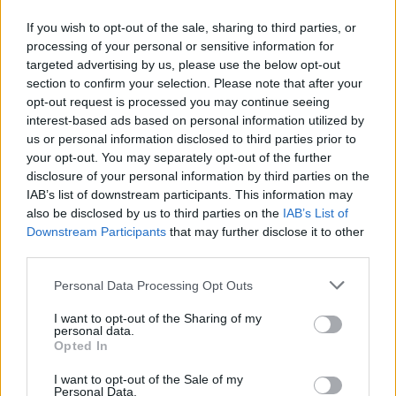
Εργατικό ατύχημα σημειώθηκε τις πρώτες ημέρες
If you wish to opt-out of the sale, sharing to third parties, or
του νέου έτους στο Διαδημοτικό Κέντρο
processing of your personal or sensitive information for
Περίθαλψης Αδέσποτων Ζώων (ΔΙΚΕΠΑΖ), όταν
targeted advertising by us, please use the below opt-out
εργαζόμενη τραυματίστηκε κατά τη διάρκεια της
section to confirm your selection. Please note that after your
βάρδιάς της, ενώ παρείχε φροντίδα σε αδέσποτο
04.01.2026 - 12.19
opt-out request is processed you may continue seeing
σκύλο. Όπως επισημαίνει ο πρόεδρος του
interest-based ads based on personal information utilized by
ΠΕΣΥΔΑΠ, Γρηγόρης Γουρδομιχάλης, η καθημερινή
us or personal information disclosed to third parties prior to
φροντίδα και νοσηλεία αδέσποτων ζώων με
your opt-out. You may separately opt-out of the further
άγνωστο και συχνά κακοποιημένο παρελθόν
disclosure of your personal information by third parties on the
αποτελεί ένα απαιτητικό […]
IAB’s list of downstream participants. This information may
also be disclosed by us to third parties on the
IAB’s List of
Downstream Participants
that may further disclose it to other
third parties.
Personal Data Processing Opt Outs
I want to opt-out of the Sharing of my
personal data.
ΑΡΧΙΚΗ
Opted In
ΡΟΗ ΕΙΔΗΣΕΩΝ
I want to opt-out of the Sale of my
ΕΠΙΚΑΙΡΟΤΗΤΑ
Personal Data.