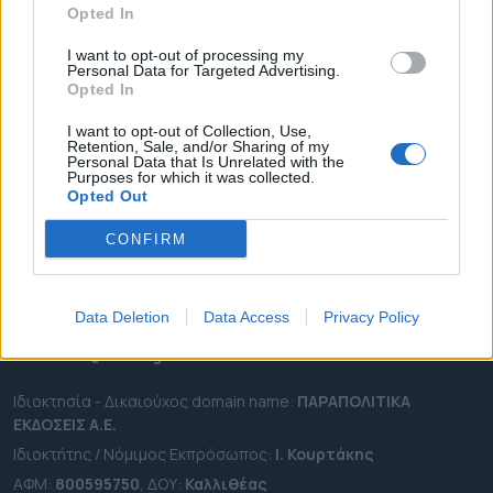
Opted In
ΔΗΜΟΙ
ΠΕΡΙΦΕΡΕΙΕΣ
I want to opt-out of processing my
Personal Data for Targeted Advertising.
OTA LEAKS
Opted In
ΣΥΝΕΝΤΕΥΞΕΙΣ
I want to opt-out of Collection, Use,
Retention, Sale, and/or Sharing of my
ΑΠΟΨΕΙΣ
Personal Data that Is Unrelated with the
Purposes for which it was collected.
ΠΡΟΣΛΗΨΕΙΣ
Opted Out
e-ota.gr | Ταυτότητα
CONFIRM
Ταχ. Διεύθυνση:
Λεωφόρος Ανδρέα Συγγρού 188, 17671,
Καλλιθέα Αττικής
Data Deletion
Data Access
Privacy Policy
Τηλ:
2111091100
Εmail:
info@e-ota.gr
Ιδιοκτησία - Δικαιούχος domain name:
ΠΑΡΑΠΟΛΙΤΙΚΑ
ΕΚΔΟΣΕΙΣ A.E.
Ιδιοκτήτης / Νόμιμος Εκπρόσωπος:
Ι. Κουρτάκης
ΑΦΜ:
800595750
, ΔΟΥ:
Καλλιθέας