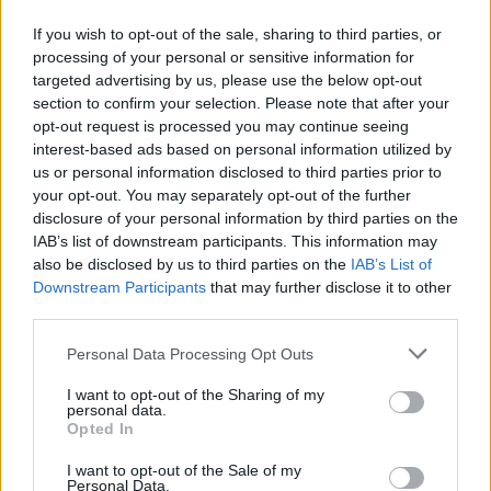
Ο Δήμαρχος Χανίων Παναγιώτης Σημανδηράκης
If you wish to opt-out of the sale, sharing to third parties, or
ανακοίνωσε ακόμη ένα βήμα αναβάθμισης της
processing of your personal or sensitive information for
λειτουργίας των λαϊκών αγορών της πόλης,
targeted advertising by us, please use the below opt-out
επισημαίνοντας ότι «αμέσως μετά τη λαϊκή αγορά
section to confirm your selection. Please note that after your
της Δευτέρας, που πλέον λειτουργεί στο Πάρκο
14.01.2026 - 19.16
opt-out request is processed you may continue seeing
Μαρκοπούλου, ακόμη μία λαϊκή αγορά
interest-based ads based on personal information utilized by
απομακρύνεται από τον δρόμο». Όπως ανέφερε, «η
us or personal information disclosed to third parties prior to
λαϊκή αγορά των Παχιανών βρήκε τον νέο της χώρο
your opt-out. You may separately opt-out of the further
στις εγκαταστάσεις της […]
disclosure of your personal information by third parties on the
IAB’s list of downstream participants. This information may
also be disclosed by us to third parties on the
IAB’s List of
Downstream Participants
that may further disclose it to other
third parties.
Personal Data Processing Opt Outs
I want to opt-out of the Sharing of my
personal data.
ΑΡΧΙΚΗ
Opted In
ΡΟΗ ΕΙΔΗΣΕΩΝ
I want to opt-out of the Sale of my
ΕΠΙΚΑΙΡΟΤΗΤΑ
Personal Data.