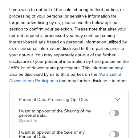
Ανεξέλεγκτες διαστάσεις έχει λάβει πλέον, σε όλη
If you wish to opt-out of the sale, sharing to third parties, or
τη χώρα το φαινόμενο των βανδαλισμών σε
processing of your personal or sensitive information for
δημόσιους χώρους και υποδομές, με τους δράστες
targeted advertising by us, please use the below opt-out
να σπάνε αδιακρίτως, ότι βρίσκουν μπροστά τους.
section to confirm your selection. Please note that after your
Χαρακτηριστικό παράδειγμα του προβλήματος και
04.05.2026 - 08.44
opt-out request is processed you may continue seeing
της παντελούς έλλειψης κοινωνικής συνείδησης των
interest-based ads based on personal information utilized by
δραστών, το περιστατικό που από την Κυριακή το
us or personal information disclosed to third parties prior to
πρωί έχει προκαλέσει την οργή των κατοίκων του
your opt-out. You may separately opt-out of the further
[…]
disclosure of your personal information by third parties on the
IAB’s list of downstream participants. This information may
also be disclosed by us to third parties on the
IAB’s List of
Downstream Participants
that may further disclose it to other
third parties.
Personal Data Processing Opt Outs
I want to opt-out of the Sharing of my
personal data.
ΑΡΧΙΚΗ
Opted In
ΡΟΗ ΕΙΔΗΣΕΩΝ
I want to opt-out of the Sale of my
ΕΠΙΚΑΙΡΟΤΗΤΑ
Personal Data.