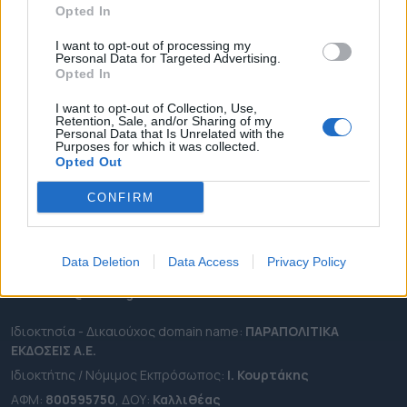
Opted In
ΔΗΜΟΙ
ΠΕΡΙΦΕΡΕΙΕΣ
I want to opt-out of processing my
Personal Data for Targeted Advertising.
OTA LEAKS
Opted In
ΣΥΝΕΝΤΕΥΞΕΙΣ
I want to opt-out of Collection, Use,
Retention, Sale, and/or Sharing of my
ΑΠΟΨΕΙΣ
Personal Data that Is Unrelated with the
Purposes for which it was collected.
ΠΡΟΣΛΗΨΕΙΣ
Opted Out
e-ota.gr | Ταυτότητα
CONFIRM
Ταχ. Διεύθυνση:
Λεωφόρος Ανδρέα Συγγρού 188, 17671,
Καλλιθέα Αττικής
Data Deletion
Data Access
Privacy Policy
Τηλ:
2111091100
Εmail:
info@e-ota.gr
Ιδιοκτησία - Δικαιούχος domain name:
ΠΑΡΑΠΟΛΙΤΙΚΑ
ΕΚΔΟΣΕΙΣ A.E.
Ιδιοκτήτης / Νόμιμος Εκπρόσωπος:
Ι. Κουρτάκης
ΑΦΜ:
800595750
, ΔΟΥ:
Καλλιθέας