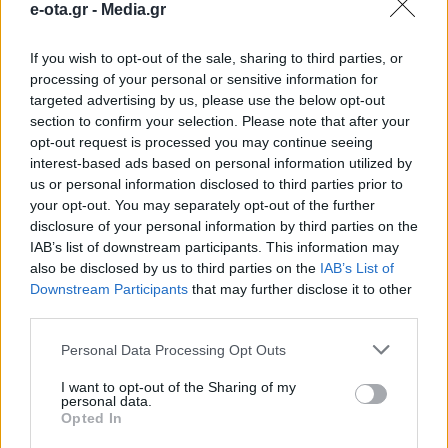
e-ota.gr -
Media.gr
της ΔΕΘ
If you wish to opt-out of the sale, sharing to third parties, or
Τη σταθερή θέση της Δημοτικής Αρχής για τη
processing of your personal or sensitive information for
διεξαγωγή τοπικού δημοψηφίσματος σχετικά με το
targeted advertising by us, please use the below opt-out
ζήτημα της ΔΕΘ επανέλαβε ο Δήμαρχος
section to confirm your selection. Please note that after your
Θεσσαλονίκης, Στέλιος Αγγελούδης,
opt-out request is processed you may continue seeing
επισημαίνοντας ότι η διαδικασία θα προχωρήσει
05.03.2026 - 12.07
interest-based ads based on personal information utilized by
μόνο εφόσον τηρηθούν πλήρως οι προβλεπόμενες
us or personal information disclosed to third parties prior to
από τη νομοθεσία προϋποθέσεις. Ο δήμαρχος
your opt-out. You may separately opt-out of the further
υπογράμμισε ότι από την πρώτη στιγμή είχε
disclosure of your personal information by third parties on the
ξεκαθαρίσει πως η δημοτική αρχή στηρίζει τη […]
IAB’s list of downstream participants. This information may
also be disclosed by us to third parties on the
IAB’s List of
Downstream Participants
that may further disclose it to other
third parties.
Personal Data Processing Opt Outs
I want to opt-out of the Sharing of my
personal data.
Opted In
ΑΡΧΙΚΗ