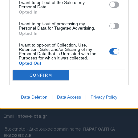
I want to opt-out of the Sale of my
ΡΟΗ ΕΙΔΗΣΕΩΝ
Personal Data.
Opted In
ΕΠΙΚΑΙΡΟΤΗΤΑ
ΔΗΜΟΙ
I want to opt-out of processing my
Personal Data for Targeted Advertising.
ΠΕΡΙΦΕΡΕΙΕΣ
Opted In
OTA LEAKS
I want to opt-out of Collection, Use,
ΣΥΝΕΝΤΕΥΞΕΙΣ
Retention, Sale, and/or Sharing of my
Personal Data that Is Unrelated with the
ΑΠΟΨΕΙΣ
Purposes for which it was collected.
Opted Out
ΠΡΟΣΛΗΨΕΙΣ
CONFIRM
e-ota.gr | Ταυτότητα
Ταχ. Διεύθυνση:
Λεωφόρος Ανδρέα Συγγρού 188, 17671,
Data Deletion
Data Access
Privacy Policy
Καλλιθέα Αττικής
Τηλ:
2111091100
Εmail:
info@e-ota.gr
Ιδιοκτησία - Δικαιούχος domain name:
ΠΑΡΑΠΟΛΙΤΙΚΑ
ΕΚΔΟΣΕΙΣ A.E.