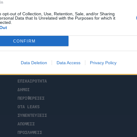
In
 Δήμος Ελληνικού – Αργυρούπολης,
ά τηλέφωνα με την ονομασία «ΔΗΜΟΣ
o opt-out of Collection, Use, Retention, Sale, and/or Sharing
ται για ένα σύγχρονο ψηφιακό εργαλείο
ersonal Data that Is Unrelated with the Purposes for which it
lected.
πολίτες, προσφέροντας ταυτόχρονα
Out
εφαρμογή […]
CONFIRM
Data Deletion
Data Access
Privacy Policy
ΑΡΧΙΚΗ
ΡΟΗ ΕΙΔΗΣΕΩΝ
ΕΠΙΚΑΙΡΟΤΗΤΑ
ΔΗΜΟΙ
ΠΕΡΙΦΕΡΕΙΕΣ
OTA LEAKS
ΣΥΝΕΝΤΕΥΞΕΙΣ
ΑΠΟΨΕΙΣ
ΠΡΟΣΛΗΨΕΙΣ