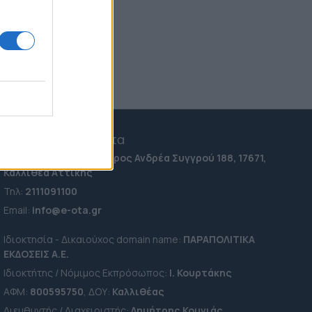
12:24
Γιάννης Παπαμιχαήλ:
Ξεκαθαρίζει τι εννοούσε με
την "απαγόρευση" της
χρήσης φωτογραφιών της
Αλίκης Βουγιουκλάκη
(Εικόνα)
10:48
Χορεύουν στα ερείπια της
e-ota.gr | Ταυτότητα
Καρυστιανού
15:16
Ταχ. Διεύθυνση:
Λεωφόρος Ανδρέα Συγγρού 188, 17671,
Καλλιθέα Αττικής
Τηλ:
2111091100
Εmail:
info@e-ota.gr
Ιδιοκτησία - Δικαιούχος domain name:
ΠΑΡΑΠΟΛΙΤΙΚΑ
ΕΚΔΟΣΕΙΣ A.E.
Ιδιοκτήτης / Νόμιμος Εκπρόσωπος:
Ι. Κουρτάκης
ΑΦΜ:
800595750
, ΔΟΥ:
Καλλιθέας
Διευθυντής / Διαχειριστής:
Δημήτρης Κουνιάς