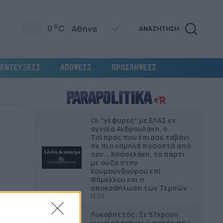
o
0
C
ΑΝΑΖΗΤΗΣΗ
ΕΝΤΕΥΞΕΙΣ
ΑΠΟΨΕΙΣ
ΠΡΟΣΛΗΨΕΙΣ
Οι "γέφυρες" µε ΕΛΑΣ εν
αγνοία Ανδρουλάκη, ο
Τσίπρας που έπιασε ταβάνι
σε πιο χαμηλά ποσοστά από
τον... Κασσελάκη, το πάρτι
με ούζα στην
Κουμουνδούρου επί
Φάμελλου και η
αποκαθήλωση των Τεμπών
13:03
Λυκαβηττός: Σε 57χρονη
γυναίκα ανήκει η σορός που