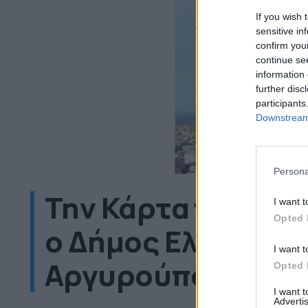
If you wish 
sensitive in
confirm you
continue se
information 
further disc
participants
Downstream 
Persona
Την Κάρτα του Δη
I want t
Opted 
ο Δήμος Ελληνικού
I want t
Αργυρούπολης
Opted 
I want 
Advertis