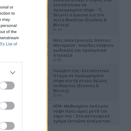
εντοπίστηκε σε
sonal or
προχωρημένη σήψη - Τι
ection to
δείχνει η έρευνα για την
αιτία θανάτου (Εικόνες &
ou may
Βίντεο)
 personal
14:46
out of the
 downstream
Νέες ηλεκτρονικές άπατες:
B’s List of
Μηνύματα - παγίδες κλέβουν
κωδικούς και προσωπικά
στοιχεία
12:36
Λυκαβηττός: Εντοπίστηκε
πτώμα σε προχωρημένη
σήψη κοντά στους Αγίους
Ισιδώρους (Εικόνες &
Βίντεο)
12:44
ΗΠΑ: Μεθυσμένη σκότωσε
νύφη λίγες ώρες μετά τον
γάμο της - Στο αστυνομικό
τμήμα ζητούσε κλαίγοντας
τον πατέρα της (Εικόνες &
Βίντεο)