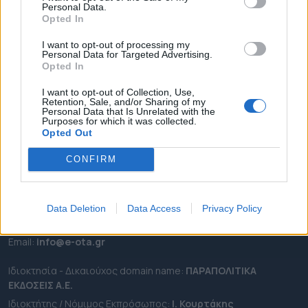
Personal Data.
ΕΠΙΚΑΙΡΟΤΗΤΑ
Opted In
ΔΗΜΟΙ
I want to opt-out of processing my
Personal Data for Targeted Advertising.
ΠΕΡΙΦΕΡΕΙΕΣ
Opted In
OTA LEAKS
I want to opt-out of Collection, Use,
ΣΥΝΕΝΤΕΥΞΕΙΣ
Retention, Sale, and/or Sharing of my
Personal Data that Is Unrelated with the
ΑΠΟΨΕΙΣ
Purposes for which it was collected.
ΠΡΟΣΛΗΨΕΙΣ
Opted Out
CONFIRM
e-ota.gr | Ταυτότητα
Ταχ. Διεύθυνση:
Λεωφόρος Ανδρέα Συγγρού 188, 17671,
Καλλιθέα Αττικής
Data Deletion
Data Access
Privacy Policy
Τηλ:
2111091100
Εmail:
info@e-ota.gr
Ιδιοκτησία - Δικαιούχος domain name:
ΠΑΡΑΠΟΛΙΤΙΚΑ
ΕΚΔΟΣΕΙΣ A.E.
Ιδιοκτήτης / Νόμιμος Εκπρόσωπος:
Ι. Κουρτάκης