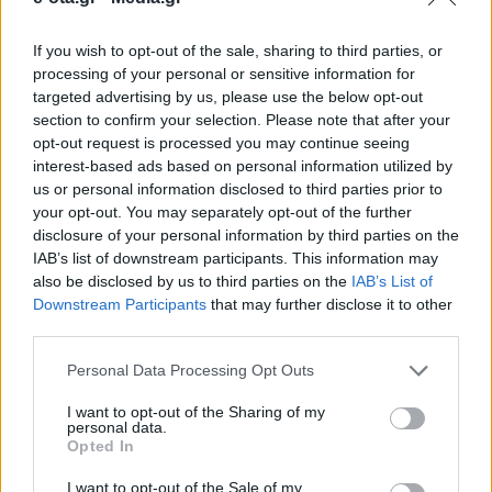
If you wish to opt-out of the sale, sharing to third parties, or
Σαφές μήνυμα υπέρ της ενίσχυσης της δημόσιας
processing of your personal or sensitive information for
τριτοβάθμιας εκπαίδευσης και της σύνδεσής της με
targeted advertising by us, please use the below opt-out
την ανάπτυξη έστειλε ο Περιφερειάρχης Αττικής
section to confirm your selection. Please note that after your
Νίκος Χαρδαλιάς, κατά τον χαιρετισμό του στην 111η
opt-out request is processed you may continue seeing
Σύνοδο των Πρυτάνεων, που πραγματοποιείται στο
04.04.2026 - 15.58
interest-based ads based on personal information utilized by
Καβούρι υπό την αιγίδα της Περιφέρειας Αττικής. «Η
us or personal information disclosed to third parties prior to
ενίσχυση της τριτοβάθμιας εκπαίδευσης αποτελεί
your opt-out. You may separately opt-out of the further
για εμάς συνειδητή στρατηγική επιλογή», τόνισε,
επισημαίνοντας ότι […]
disclosure of your personal information by third parties on the
IAB’s list of downstream participants. This information may
also be disclosed by us to third parties on the
IAB’s List of
Downstream Participants
that may further disclose it to other
third parties.
Personal Data Processing Opt Outs
I want to opt-out of the Sharing of my
personal data.
Opted In
ΑΡΧΙΚΗ
ΡΟΗ ΕΙΔΗΣΕΩΝ
I want to opt-out of the Sale of my