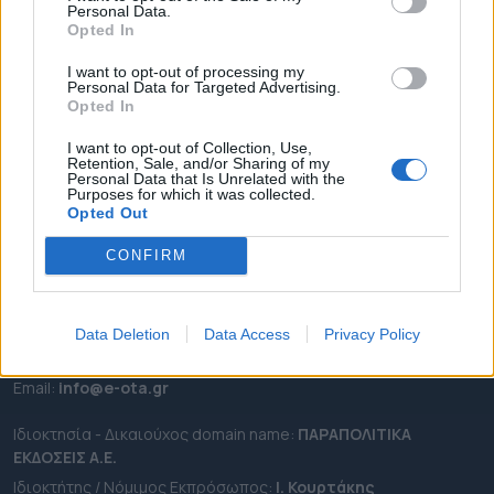
Personal Data.
ΕΠΙΚΑΙΡΟΤΗΤΑ
Opted In
ΔΗΜΟΙ
I want to opt-out of processing my
Personal Data for Targeted Advertising.
ΠΕΡΙΦΕΡΕΙΕΣ
Opted In
OTA LEAKS
I want to opt-out of Collection, Use,
ΣΥΝΕΝΤΕΥΞΕΙΣ
Retention, Sale, and/or Sharing of my
Personal Data that Is Unrelated with the
ΑΠΟΨΕΙΣ
Purposes for which it was collected.
ΠΡΟΣΛΗΨΕΙΣ
Opted Out
CONFIRM
e-ota.gr | Ταυτότητα
Ταχ. Διεύθυνση:
Λεωφόρος Ανδρέα Συγγρού 188, 17671,
Καλλιθέα Αττικής
Data Deletion
Data Access
Privacy Policy
Τηλ:
2111091100
Εmail:
info@e-ota.gr
Ιδιοκτησία - Δικαιούχος domain name:
ΠΑΡΑΠΟΛΙΤΙΚΑ
ΕΚΔΟΣΕΙΣ A.E.
Ιδιοκτήτης / Νόμιμος Εκπρόσωπος:
Ι. Κουρτάκης