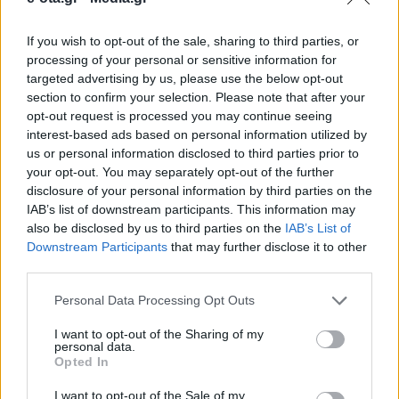
If you wish to opt-out of the sale, sharing to third parties, or
Την ολοκλήρωση της 3ης αποστολής των «Student
processing of your personal or sensitive information for
Box» για το ακαδημαϊκό έτος 2025–2026
targeted advertising by us, please use the below opt-out
ανακοίνωσε ο Δήμαρχος Μάνδρας–Ειδυλλίας,
section to confirm your selection. Please note that after your
Αρμόδιος Δρίκος, επισημαίνοντας ότι η δράση έχει
opt-out request is processed you may continue seeing
πλέον καθιερωθεί ως θεσμός στήριξης της νέας
29.03.2026 - 12.37
interest-based ads based on personal information utilized by
γενιάς. Όπως γνωστοποίησε, οι ωφελούμενοι
us or personal information disclosed to third parties prior to
φοιτητές του Δήμου ανέρχονται πλέον στους 120, με
your opt-out. You may separately opt-out of the further
τα πακέτα να περιλαμβάνουν βασικά αγαθά, αλλά
και ένα σαφές μήνυμα […]
disclosure of your personal information by third parties on the
IAB’s list of downstream participants. This information may
also be disclosed by us to third parties on the
IAB’s List of
Downstream Participants
that may further disclose it to other
third parties.
Personal Data Processing Opt Outs
I want to opt-out of the Sharing of my
personal data.
Opted In
ΑΡΧΙΚΗ
ΡΟΗ ΕΙΔΗΣΕΩΝ
I want to opt-out of the Sale of my